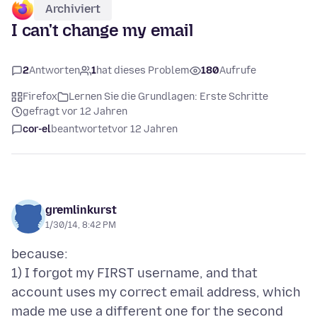
Archiviert
I can't change my email
2
Antworten
1
hat dieses Problem
180
Aufrufe
Firefox
Lernen Sie die Grundlagen: Erste Schritte
gefragt vor 12 Jahren
cor-el
beantwortet
vor 12 Jahren
gremlinkurst
1/30/14, 8:42 PM
because:
1) I forgot my FIRST username, and that
account uses my correct email address, which
made me use a different one for the second