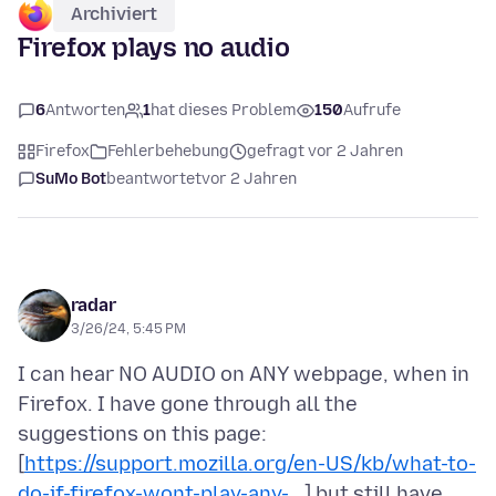
Archiviert
Firefox plays no audio
6
Antworten
1
hat dieses Problem
150
Aufrufe
Firefox
Fehlerbehebung
gefragt vor 2 Jahren
SuMo Bot
beantwortet
vor 2 Jahren
radar
3/26/24, 5:45 PM
I can hear NO AUDIO on ANY webpage, when in
Firefox. I have gone through all the
suggestions on this page:
[
https://support.mozilla.org/en-US/kb/what-to-
do-if-firefox-wont-play-any-...
] but still have