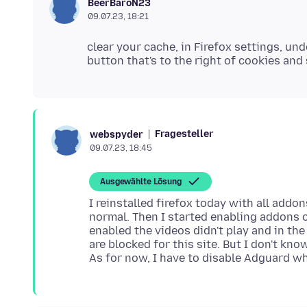
BeerBaroN23
09.07.23, 18:21
clear your cache, in Firefox settings, und
Fragesteller
webspyder
09.07.23, 18:45
Ausgewählte Lösung
I reinstalled firefox today with all addo
normal. Then I started enabling addons o
enabled the videos didn't play and in the
are blocked for this site. But I don't kn