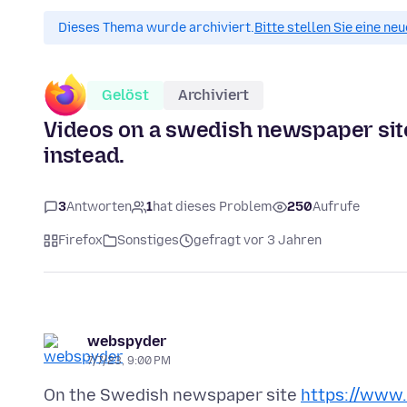
Dieses Thema wurde archiviert.
Bitte stellen Sie eine ne
Gelöst
Archiviert
Videos on a swedish newspaper site
instead.
3
Antworten
1
hat dieses Problem
250
Aufrufe
Firefox
Sonstiges
gefragt vor 3 Jahren
webspyder
7/7/23, 9:00 PM
On the Swedish newspaper site
https://www