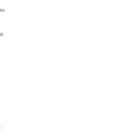
in
a
to