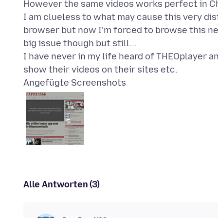
However the same videos works perfect in C
I am clueless to what may cause this very dis
browser but now I'm forced to browse this ne
big issue though but still...
I have never in my life heard of THEOplayer 
Angefügte Screenshots
Alle Antworten (3)