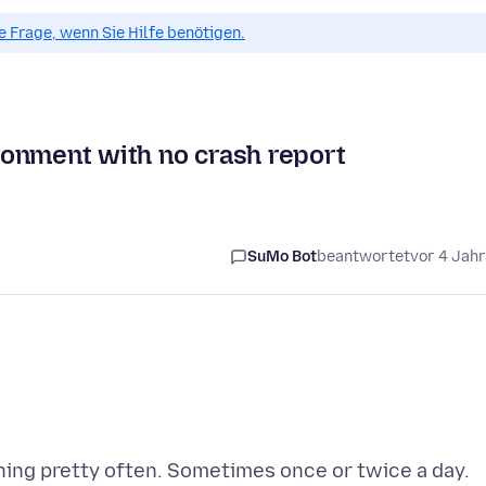
ue Frage, wenn Sie Hilfe benötigen.
ronment with no crash report
SuMo Bot
beantwortet
vor 4 Jah