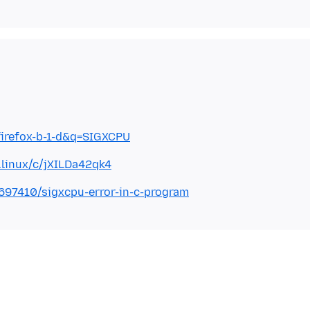
firefox-b-1-d&q=SIGXCPU
.linux/c/jXILDa42qk4
697410/sigxcpu-error-in-c-program