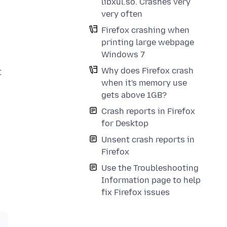
libxul.so. Crashes very
very often
Firefox crashing when
printing large webpage
Windows 7
Why does Firefox crash
t
when it's memory use
gets above 1GB?
Crash reports in Firefox
for Desktop
Unsent crash reports in
Firefox
Use the Troubleshooting
Information page to help
fix Firefox issues