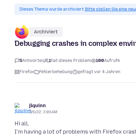
Dieses Thema wurde archiviert.
Bitte stellen Sie eine ne
Archiviert
Debugging crashes in complex envi
5
Antworten
1
hat dieses Problem
100
Aufrufe
Firefox
Fehlerbehebung
gefragt vor 4 Jahren
jlquinn
7/6/22, 3:03 AM
Hi all,