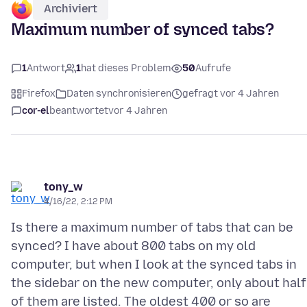
Archiviert
Maximum number of synced tabs?
1
Antwort
1
hat dieses Problem
50
Aufrufe
Firefox
Daten synchronisieren
gefragt vor 4 Jahren
cor-el
beantwortet
vor 4 Jahren
tony_w
4/16/22, 2:12 PM
Is there a maximum number of tabs that can be
synced? I have about 800 tabs on my old
computer, but when I look at the synced tabs in
the sidebar on the new computer, only about half
of them are listed. The oldest 400 or so are