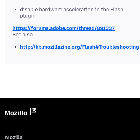
disable hardware acceleration in the Flash
plugin
https://forums.adobe.com/thread/891337
http://kb.mozillazine.org/Flash#Troubleshooting
Mozilla