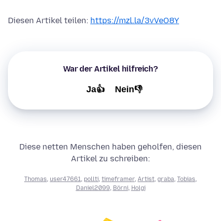
Diesen Artikel teilen:
https://mzl.la/3vVeO8Y
War der Artikel hilfreich?
Ja👍
Nein👎
Diese netten Menschen haben geholfen, diesen
Artikel zu schreiben:
Thomas
,
user47661
,
pollti
,
timeframer
,
Artist
,
graba
,
Tobias
,
Daniel2099
,
Börni
,
Holgi