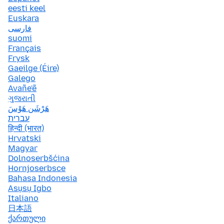
eesti keel
Euskara
فارسی
suomi
Français
Frysk
Gaeilge (Éire)
Galego
Avañe'ẽ
ગુજરાતી
هَرْشَن هَوْسَ
עברית
हिन्दी (भारत)
Hrvatski
Magyar
Dolnoserbšćina
Hornjoserbsce
Bahasa Indonesia
Asụsụ Igbo
Italiano
日本語
ქართული