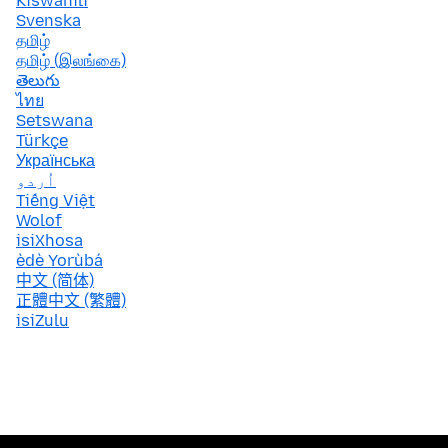
Kiswahili
Svenska
தமிழ்
தமிழ் (இலங்கை)
తెలుగు
ไทย
Setswana
Türkçe
Українська
اُردو
Tiếng Việt
Wolof
isiXhosa
èdè Yorùbá
中文 (简体)
正體中文 (繁體)
isiZulu