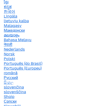
ខ្មែរ
ಕನ್ನಡ
한국어
Lingála
lietuvių kalba
Malagasy
Македонски
മലയാളം
Bahasa Melayu
नेपाली
Nederlands
Norsk
Polski
Português (do Brasil)
Português (Europeu)
română
Русский
සිංහල
slovenčina
slovenščina
Shqip
Српски