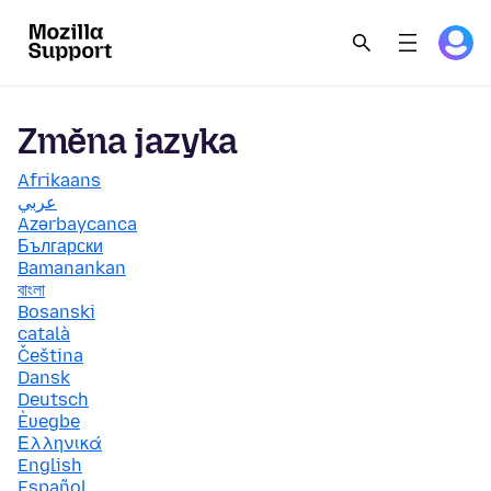
Změna jazyka
Afrikaans
عربي
Azərbaycanca
Български
Bamanankan
বাংলা
Bosanski
català
Čeština
Dansk
Deutsch
Èʋegbe
Ελληνικά
English
Español