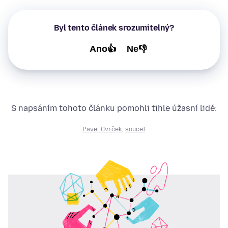
Byl tento článek srozumitelný?
Ano👍
Ne👎
S napsáním tohoto článku pomohli tihle úžasní lidé:
Pavel Cvrček
,
soucet