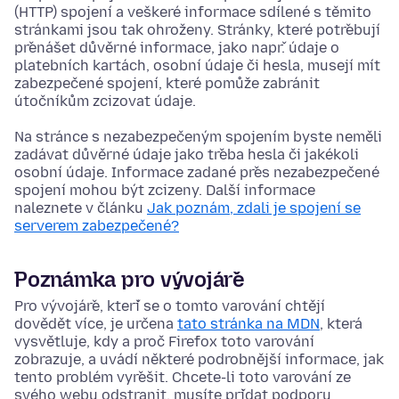
(HTTP) spojení a veškeré informace sdílené s těmito
stránkami jsou tak ohroženy. Stránky, které potřebují
přenášet důvěrné informace, jako např. údaje o
platebních kartách, osobní údaje či hesla, musejí mít
zabezpečené spojení, které pomůže zabránit
útočníkům zcizovat údaje.
Na stránce s nezabezpečeným spojením byste neměli
zadávat důvěrné údaje jako třeba hesla či jakékoli
osobní údaje. Informace zadané přes nezabezpečené
spojení mohou být zcizeny. Další informace
naleznete v článku
Jak poznám, zdali je spojení se
serverem zabezpečené?
Poznámka pro vývojáře
Pro vývojáře, kteří se o tomto varování chtějí
dovědět více, je určena
tato stránka na MDN
, která
vysvětluje, kdy a proč Firefox toto varování
zobrazuje, a uvádí některé podrobnější informace, jak
tento problém vyřešit. Chcete-li toto varování ze
svého webu odstranit, musíte přidat podporu