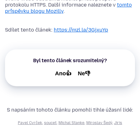
protokolu HTTPS. Další informace naleznete v
tomto
příspěvku blogu Mozilly
.
Sdílet tento článek:
https://mzl.la/3GjxuYp
Byl tento článek srozumitelný?
Ano👍
Ne👎
S napsáním tohoto článku pomohli tihle úžasní lidé:
Pavel Cvrček
,
soucet
,
Michal Stanke
,
Miroslav Šedý
,
Jiris