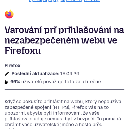
Systémy a jazyky
Co je nového
Soukromí
Varování při přihlašování na
nezabezpečeném webu ve
Firefoxu
Firefox
Poslední aktualizace:
18.04.26
66%
uživatelů považuje toto za užitečné
Když se pokusíte přihlásit na webu, který nepoužívá
zabezpečené spojení (HTTPS), Firefox vás na to
upozorní, abyste byli informováni, že vaše
přihlašovací údaje nemusí být v bezpečí. To pomáhá
chránit vaše uživatelské jméno a heslo před