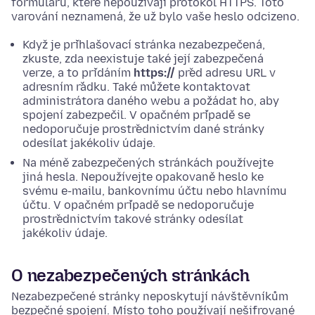
formulářů, které nepoužívají protokol HTTPS. Toto
varování neznamená, že už bylo vaše heslo odcizeno.
Když je přihlašovací stránka nezabezpečená,
zkuste, zda neexistuje také její zabezpečená
verze, a to přidáním
https://
před adresu URL v
adresním řádku. Také můžete kontaktovat
administrátora daného webu a požádat ho, aby
spojení zabezpečil. V opačném případě se
nedoporučuje prostřednictvím dané stránky
odesílat jakékoliv údaje.
Na méně zabezpečených stránkách používejte
jiná hesla. Nepoužívejte opakovaně heslo ke
svému e-mailu, bankovnímu účtu nebo hlavnímu
účtu. V opačném případě se nedoporučuje
prostřednictvím takové stránky odesílat
jakékoliv údaje.
O nezabezpečených stránkách
Nezabezpečené stránky neposkytují návštěvníkům
bezpečné spojení. Místo toho používají nešifrované