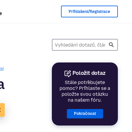
Přihlášení/Registrace
e
mí
Položit dotaz
a
Stále potřebujete
pomoc? Přihlaste se a
položte svou otázku
na našem fóru.
Pokračovat