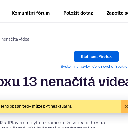
Komunitní fórum
Položit dotaz
Zapojte s
3 nenačítá videa
Stáhnout Firefox
Systémy a jazyky
Co je nového
Soukro
foxu 13 nenačítá vide
, jeho obsah tedy může být neaktuální.
 RealPlayerem bylo oznámeno, že videa či hry na