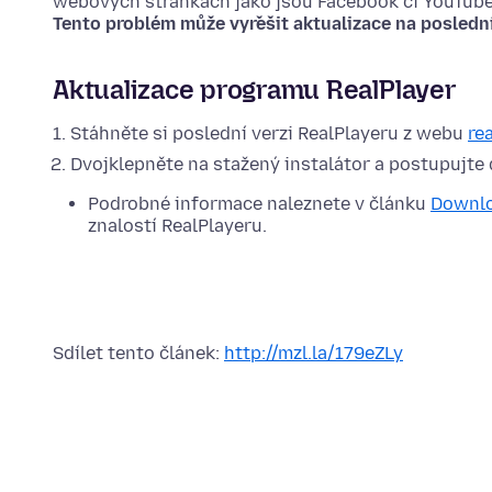
webových stránkách jako jsou Facebook či YouTube j
Tento problém může vyřešit aktualizace na poslední
Aktualizace programu RealPlayer
Stáhněte si poslední verzi RealPlayeru z webu
re
Dvojklepněte na stažený instalátor a postupujte d
Podrobné informace naleznete v článku
Downlo
znalostí RealPlayeru.
Sdílet tento článek:
http://mzl.la/179eZLy