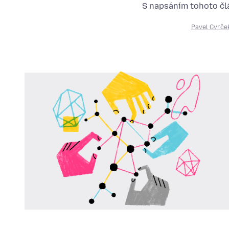
S napsáním tohoto člá
Pavel Cvrče