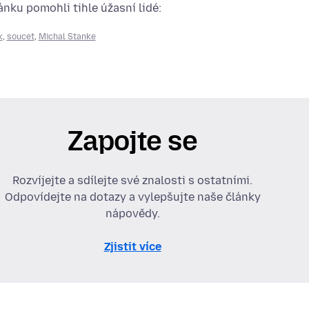
nku pomohli tihle úžasní lidé:
k
,
soucet
,
Michal Stanke
Zapojte se
Rozvíjejte a sdílejte své znalosti s ostatními.
Odpovídejte na dotazy a vylepšujte naše články
nápovědy.
Zjistit více