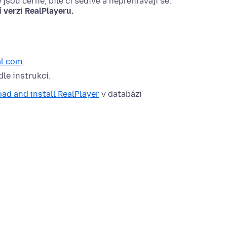
sou černé, bílé či šedivé a nepřehrávají se.
 verzi RealPlayeru.
al.com
.
le instrukcí.
ad and install RealPlayer
v databázi