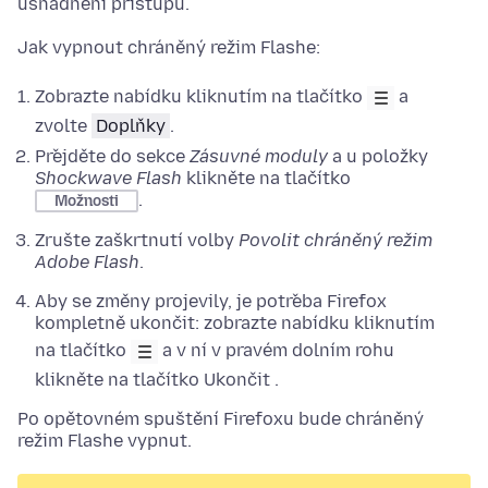
usnadnění přístupu.
Jak vypnout chráněný režim Flashe:
Zobrazte nabídku kliknutím na tlačítko
a
zvolte
Doplňky
.
Přejděte do sekce
Zásuvné moduly
a u položky
Shockwave Flash
klikněte na tlačítko
.
Možnosti
Zrušte zaškrtnutí volby
Povolit chráněný režim
Adobe Flash
.
Aby se změny projevily, je potřeba Firefox
kompletně ukončit: zobrazte nabídku kliknutím
na tlačítko
a v ní v pravém dolním rohu
klikněte na tlačítko Ukončit
.
Po opětovném spuštění Firefoxu bude chráněný
režim Flashe vypnut.