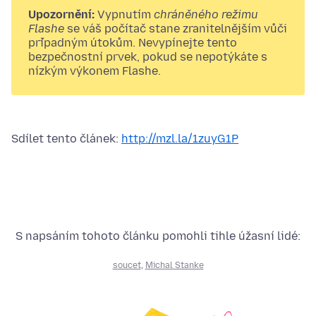
Upozornění:
Vypnutím
chráněného režimu
Flashe
se váš počítač stane zranitelnějším vůči
případným útokům. Nevypínejte tento
bezpečnostní prvek, pokud se nepotýkáte s
nízkým výkonem Flashe.
Sdílet tento článek:
http://mzl.la/1zuyG1P
S napsáním tohoto článku pomohli tihle úžasní lidé:
soucet
,
Michal Stanke