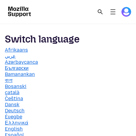
Switch language
Afrikaans
عربي
Azərbaycanca
Български
Bamanankan
বাংলা
Bosanski
català
Čeština
Dansk
Deutsch
Èʋegbe
Ελληνικά
English
Español