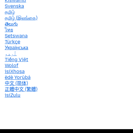
Kiswahili
Svenska
தமிழ்
தமிழ் (இலங்கை)
తెలుగు
ไทย
Setswana
Türkçe
Українська
اُردو
Tiếng Việt
Wolof
isiXhosa
èdè Yorùbá
中文 (简体)
正體中文 (繁體)
isiZulu