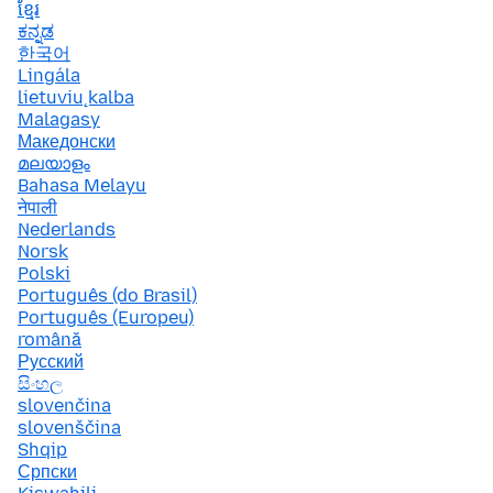
ខ្មែរ
ಕನ್ನಡ
한국어
Lingála
lietuvių kalba
Malagasy
Македонски
മലയാളം
Bahasa Melayu
नेपाली
Nederlands
Norsk
Polski
Português (do Brasil)
Português (Europeu)
română
Русский
සිංහල
slovenčina
slovenščina
Shqip
Српски