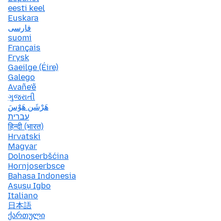
eesti keel
Euskara
فارسی
suomi
Français
Frysk
Gaeilge (Éire)
Galego
Avañe'ẽ
ગુજરાતી
هَرْشَن هَوْسَ
עברית
हिन्दी (भारत)
Hrvatski
Magyar
Dolnoserbšćina
Hornjoserbsce
Bahasa Indonesia
Asụsụ Igbo
Italiano
日本語
ქართული