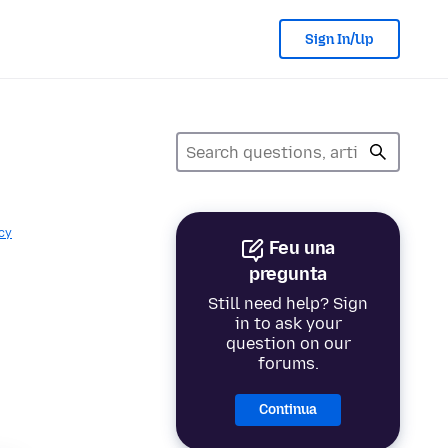
Sign In/Up
cy
Feu una
pregunta
Still need help? Sign
in to ask your
question on our
forums.
Continua