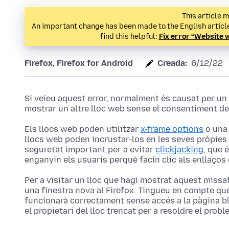
This article m
An important change has been made to the English article 
find this helpful:
Fix error “Website w
Firefox, Firefox for Android
Creada:
6/12/22
Si veieu aquest error, normalment és causat per un
mostrar un altre lloc web sense el consentiment del
Els llocs web poden utilitzar
x-frame options
o un
llocs web poden incrustar-los en les seves pròpies
seguretat important per a evitar
clickjacking
, que 
enganyin els usuaris perquè facin clic als enllaços 
Per a visitar un lloc que hagi mostrat aquest missa
una finestra nova al Firefox. Tingueu en compte qu
funcionarà correctament sense accés a la pàgina b
el propietari del lloc trencat per a resoldre el probl