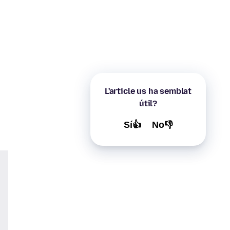
L'article us ha semblat
útil?
Sí👍
No👎