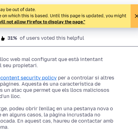
ay be out of date.
on which this is based. Until this page is updated, you might
ill not allow Firefox to display the page.”
31%
of users voted this helpful
 lloc web mal configurat que està intentant
 seu propietari.
a
content security policy
per a controlar si altres
 pàgines. Aquesta és una característica de
és un atac que permet que els llocs maliciosos
d'un lloc.
tge, podeu obrir l'enllaç en una pestanya nova o
e en alguns casos, la pàgina incrustada no
locada. En aquest cas, haureu de contactar amb
ema.