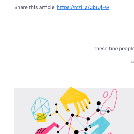
Share this article:
https://mzl.la/3bIUjFw
These fine people
J