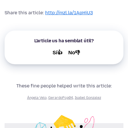
Share this article:
http://mzl.la/1ApHiU3
L'article us ha semblat útil?
Sí👍
No👎
These fine people helped write this article:
Ángela Velo
,
GerardoPcp04
,
Isabel Gonzalez