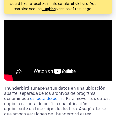
would like to localize it into català,
click here
. You
can also see the
English
version of this page.
Thunderbird almacena tus datos en una ubicación
aparte, separada de
los archivos de programa
,
denominada
carpeta de perfil
. Para mover tus datos,
copia la carpeta de perfil a una ubicación
equivalente en tu equipo de destino. Asegúrate de
que ambas versiones de Thunderbird estén