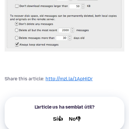
Share this article:
http://mzl.la/1ApHiDr
L'article us ha semblat útil?
Sí👍
No👎