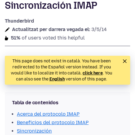
Sincronización IMAP
Thunderbird
Actualitzat per darrera vegada el:
3/5/14
51%
of users voted this helpful
This page does not exist in català. You have been
redirected to the Español version instead. If you
would like to localize it into català,
click here
. You
can also see the
English
version of this page.
Tabla de contenidos
Acerca del protocolo IMAP
Beneficios del protocolo IMAP
Sincronización