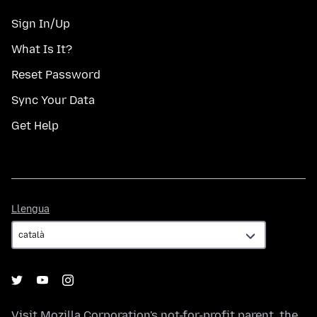
Sign In/Up
What Is It?
Reset Password
Sync Your Data
Get Help
Llengua
Llengua
Visit
Mozilla Corporation's
not-for-profit parent, the