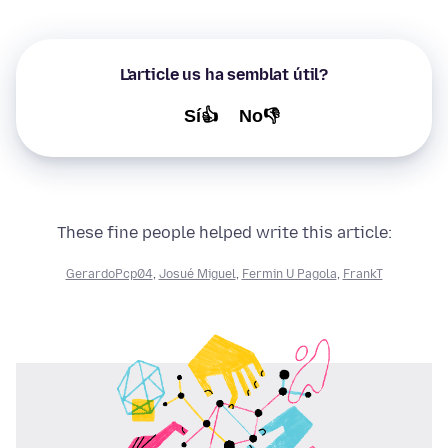
L'article us ha semblat útil?
Sí👍
No👎
These fine people helped write this article:
GerardoPcp04
,
Josué Miguel
,
Fermin U Pagola
,
FrankT