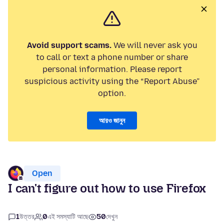
Avoid support scams.
We will never ask you
to call or text a phone number or share
personal information. Please report
suspicious activity using the “Report Abuse”
option.
আরও জানুন
Open
I can't figure out how to use Firefox
1
উত্তর
0
এই সমস্যাটি আছে
50
দেখুন