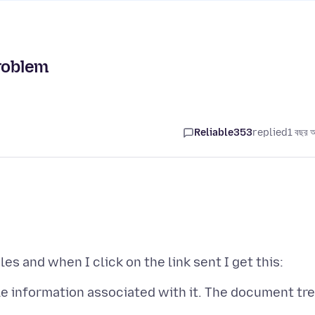
problem
Reliable353
replied
1 বছর 
le information associated with it. The document tr