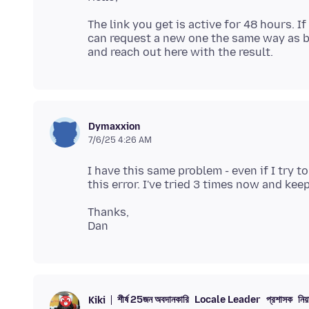
The link you get is active for 48 hours. If
can request a new one the same way as be
Dymaxxion
7/6/25 4:26 AM
I have this same problem - even if I try t
Thanks,
শীর্ষ 25জন অবদানকারি
Locale Leader
প্রশাসক
নিয
Kiki