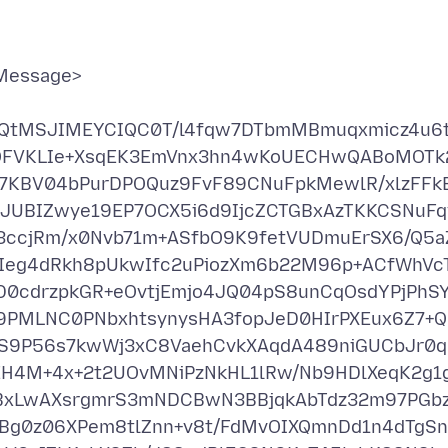
/Message>
Vhc3QtMSJIMEYCIQC0T/l4fqw7DTbmMBmuqxmicz4u6t
ptOFVKLIe+XsqEK3EmVnx3hn4wKoUECHwQABoMOTk
7KBV04bPurDPOQuz9FvF89CNuFpkMewlR/xlzFFk
bJUBIZwye19EP7OCX5i6d9IjcZCTGBxAzTKKCSNuFq
a3ccjRm/x0Nvb71m+ASfbO9K9fetVUDmuErSX6/Q5a
Ieg4dRkh8pUkwIfc2uPiozXm6b22M96p+ACfWhVc
D0cdrzpkGR+eOvtjEmjo4JQ04pS8unCqOsdYPjPhSY
59PMLNC0PNbxhtsynysHA3fopJeD0HIrPXEux6Z7+
S9P56s7kwWj3xC8VaehCvkXAqdA489niGUCbJr0q
EH4M+4x+2t2UOvMNiPzNkHL1lRw/Nb9HDlXeqK2g1
BxLwAXsrgmrS3mNDCBwN3BBjqkAbTdz32m97PGb
Bg0z06XPem8tlZnn+v8t/FdMvOIXQmnDd1n4dTgS