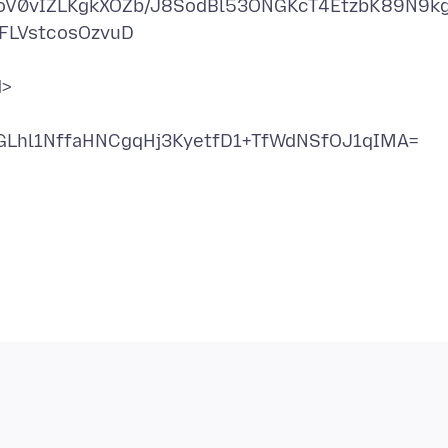
oV0vIZLKgkXOZb/J8SodBl53ONGKcT4EtzbK89N9k
FLVstcosOzvuD
d>
Lhl1NffaHNCgqHj3KyetfD1+TfWdNSfOJ1qIMA=