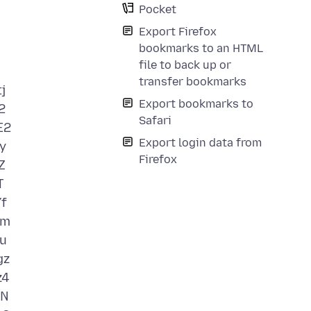
Pocket
Export Firefox
bookmarks to an HTML
file to back up or
transfer bookmarks
j
Export bookmarks to
2
Safari
E2
Export login data from
y
Firefox
Z
T
f
Qm
u
gz
z4
nN