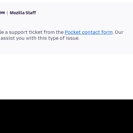
়ামক
Mozilla Staff
le a support ticket from the
Pocket contact form
. Our