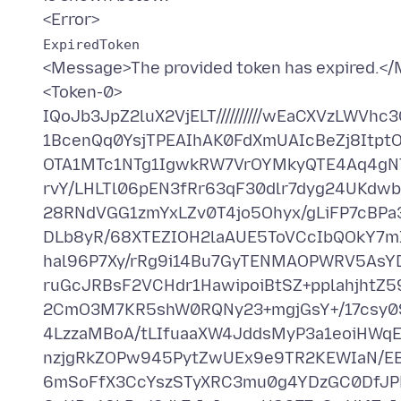
ExpiredToken
<Message>The provided token has expired.<
<Token-0>
IQoJb3JpZ2luX2VjELT//////////wEaCXVzLW
1BcenQq0YsjTPEAIhAK0FdXmUAIcBeZj8It
OTA1MTc1NTg1IgwkRW7VrOYMkyQTE4Aq4gN
rvY/LHLTl06pEN3fRr63qF30dlr7dyg24UKdw
28RNdVGG1zmYxLZv0T4jo5Ohyx/gLiFP7cBP
DLb8yR/68XTEZIOH2laAUE5ToVCcIbQOkY7m
hal96P7Xy/rRg9i14Bu7GyTENMAOPWRV5AsY
ruGcJRBsF2VCHdr1HawipoiBtSZ+pplahjhtZ
2CmO3M7KR5shW0RQNy23+mgjGsY+/17csy0
4LzzaMBoA/tLIfuaaXW4JddsMyP3a1eoiHWq
nzjgRkZOPw945PytZwUEx9e9TR2KEWIaN/E
6mSoFfX3CcYszSTyXRC3mu0g4YDzGC0DfJP