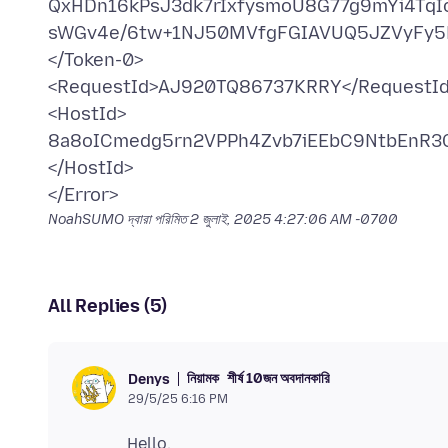
QxHDn16kPsJ3dk7rIxfysmoU8G77g9mYi4TqI
sWGv4e/6tw+1NJ50MVfgFGIAVUQ5JZVyFy5
</Token-0>
<RequestId>AJ920TQ86737KRRY</RequestI
<HostId>
8a8oICmedg5rn2VPPh4Zvb7iEEbC9NtbEnR3G
</HostId>
NoahSUMO দ্বারা পরিমিত
2 জুলাই, 2025 4:27:06 AM -0700
All Replies (5)
নিয়ামক
শীর্ষ 10জন অবদানকারি
Denys
29/5/25 6:16 PM