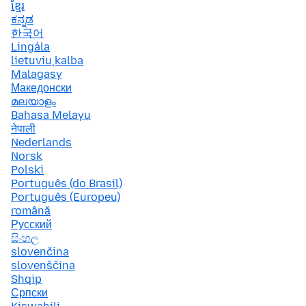
ខ្មែរ
ಕನ್ನಡ
한국어
Lingála
lietuvių kalba
Malagasy
Македонски
മലയാളം
Bahasa Melayu
नेपाली
Nederlands
Norsk
Polski
Português (do Brasil)
Português (Europeu)
română
Русский
සිංහල
slovenčina
slovenščina
Shqip
Српски