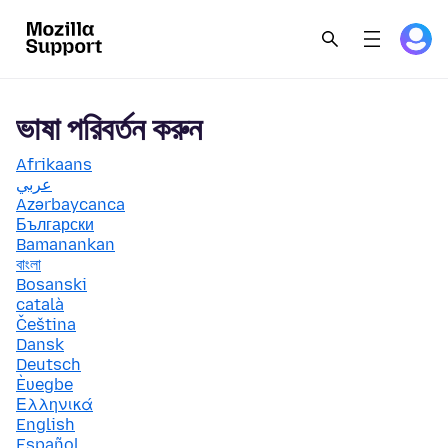
ভাষা পরিবর্তন করুন
Afrikaans
عربي
Azərbaycanca
Български
Bamanankan
বাংলা
Bosanski
català
Čeština
Dansk
Deutsch
Èʋegbe
Ελληνικά
English
Español