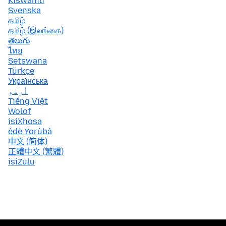
Kiswahili
Svenska
தமிழ்
தமிழ் (இலங்கை)
తెలుగు
ไทย
Setswana
Türkçe
Українська
اُردو
Tiếng Việt
Wolof
isiXhosa
èdè Yorùbá
中文 (简体)
正體中文 (繁體)
isiZulu