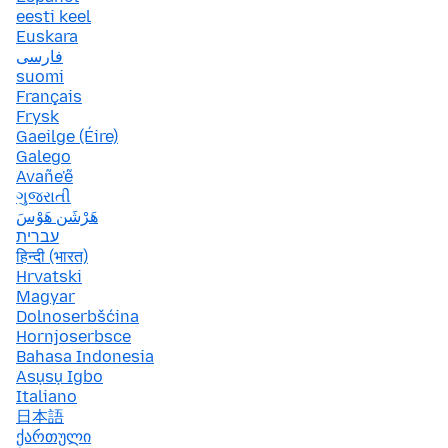
eesti keel
Euskara
فارسی
suomi
Français
Frysk
Gaeilge (Éire)
Galego
Avañe'ẽ
ગુજરાતી
هَرْشَن هَوْسَ
עברית
हिन्दी (भारत)
Hrvatski
Magyar
Dolnoserbšćina
Hornjoserbsce
Bahasa Indonesia
Asụsụ Igbo
Italiano
日本語
ქართული