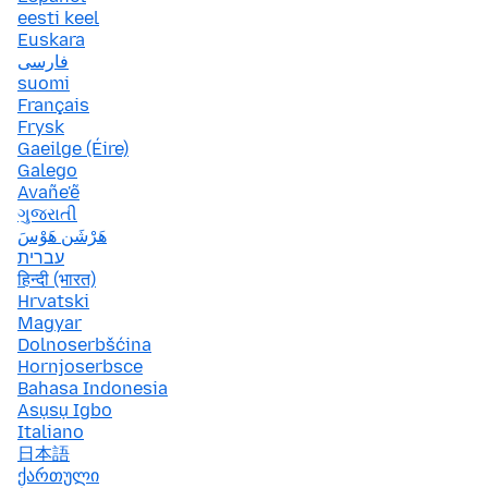
eesti keel
Euskara
فارسی
suomi
Français
Frysk
Gaeilge (Éire)
Galego
Avañe'ẽ
ગુજરાતી
هَرْشَن هَوْسَ
עברית
हिन्दी (भारत)
Hrvatski
Magyar
Dolnoserbšćina
Hornjoserbsce
Bahasa Indonesia
Asụsụ Igbo
Italiano
日本語
ქართული