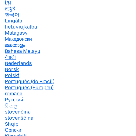
ខ្មែរ
ಕನ್ನಡ
한국어
Lingála
lietuvių kalba
Malagasy
Македонски
മലയാളം
Bahasa Melayu
नेपाली
Nederlands
Norsk
Polski
Português (do Brasil)
Português (Europeu)
română
Русский
සිංහල
slovenčina
slovenščina
Shqip
Српски