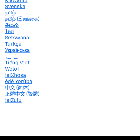
Kiswahili
Svenska
தமிழ்
தமிழ் (இலங்கை)
తెలుగు
ไทย
Setswana
Türkçe
Українська
اُردو
Tiếng Việt
Wolof
isiXhosa
èdè Yorùbá
中文 (简体)
正體中文 (繁體)
isiZulu