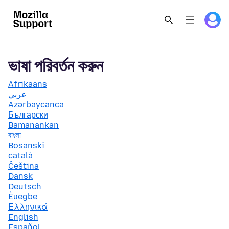
ভাষা পরিবর্তন করুন
Afrikaans
عربي
Azərbaycanca
Български
Bamanankan
বাংলা
Bosanski
català
Čeština
Dansk
Deutsch
Èʋegbe
Ελληνικά
English
Español