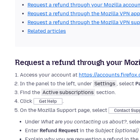
Request a refund through your Mozilla accou
Request a refund through the Mozilla VPN app
Request a refund through the Mozilla VPN su
Related articles
Request a refund through your Mozi
Access your account at
https://accounts.firefox
In the panel to the left, under
Settings
, select
P
Find the
Active subscriptions
section.
Click
.
Get Help
On the Mozilla Support page, select
Contact Sup
Under
What are you contacting us about?
, sel
Enter
Refund Request
in the
Subject (optional)
Explain why you are requesting a refund in the