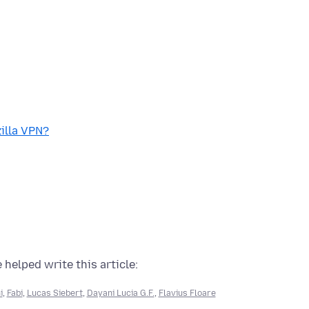
illa VPN?
 helped write this article:
i
,
Fabi
,
Lucas Siebert
,
Dayani Lucia G.F.
,
Flavius Floare