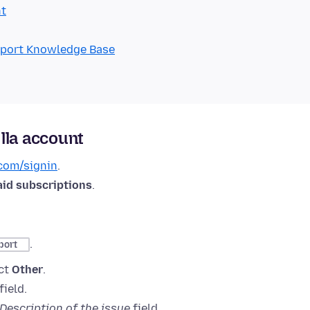
nt
pport Knowledge Base
lla account
.com/signin
.
aid subscriptions
.
.
port
ect
Other
.
field.
Description of the issue
field.