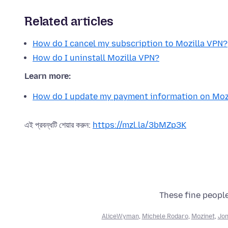
Related articles
How do I cancel my subscription to Mozilla VPN?
How do I uninstall Mozilla VPN?
Learn more:
How do I update my payment information on Moz
এই প্রবন্ধটি শেয়ার করুন:
https://mzl.la/3bMZp3K
These fine people
AliceWyman
,
Michele Rodaro
,
Mozinet
,
Jon