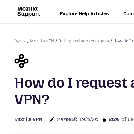
Explore Help Articles
Com
নীড়পাতা
Mozilla VPN
Billing and subscriptions
How do I 
How do I request a
VPN?
Mozilla VPN
শেষ আপডেট:
19/5/26
26%
of us