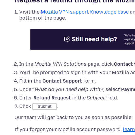
Visit the
Mozilla VPN support Knowledge base
an
bottom of the page.
In the
Mozilla VPN Solutions
page, click
Contact 
You'll be prompted to sign in with your Mozilla a
Fill in the
Contact Support
form.
Under
What do you need help with?
, select
Payme
Enter
Refund Request
in the
Subject
field.
Click
.
Submit
Our team will get back to you as soon as possible.
If you forgot your Mozilla account password,
lear