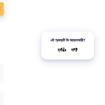
এই প্রবন্ধটি কি সহায়তাকারী?
হ্যাঁ👍
না👎