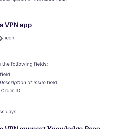
la VPN app
icon.
 the following fields:
field.
Description of issue
field.
 Order ID.
ss days.
lla VPN support Knowledge Base