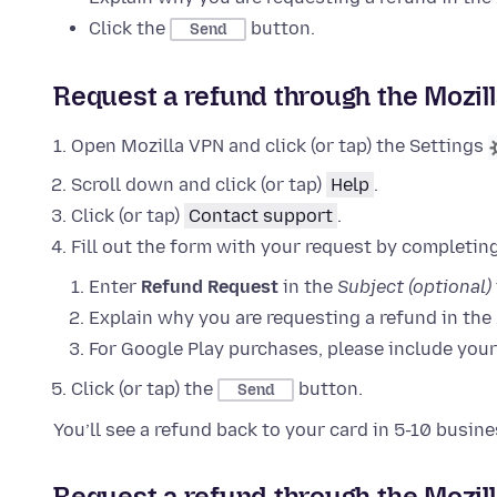
Click the
button.
Send
Request a refund through the Mozil
Open Mozilla VPN and click (or tap) the Settings
Scroll down and click (or tap)
Help
.
Click (or tap)
Contact support
.
Fill out the form with your request by completing
Enter
Refund Request
in the
Subject (optional)
Explain why you are requesting a refund in the
For Google Play purchases, please include your
Click (or tap) the
button.
Send
You’ll see a refund back to your card in 5-10 busine
Request a refund through the Mozi