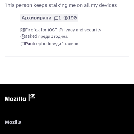
This person keeps stalking me on all my devices
Архивирани
1
190
Firefox for iOS
Privacy and security
asked преди 1 година
Paul
replied
преди 1 година
Mozilla