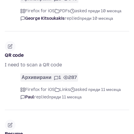
Firefox for iOS
PDFs
asked преди 10 месеца
George Kitsoukakis
replied
преди 10 месеца
QR code
I need to scan a QR code
Архивирани
1
287
Firefox for iOS
Links
asked преди 11 месеца
Paul
replied
преди 11 месеца
Resume