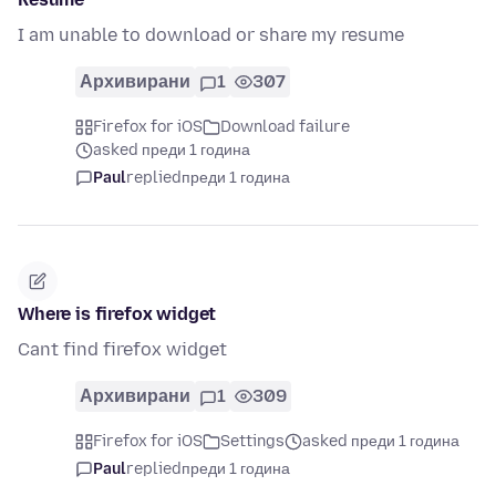
I am unable to download or share my resume
Архивирани
1
307
Firefox for iOS
Download failure
asked преди 1 година
Paul
replied
преди 1 година
Where is firefox widget
Cant find firefox widget
Архивирани
1
309
Firefox for iOS
Settings
asked преди 1 година
Paul
replied
преди 1 година