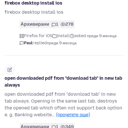
firebox desktop install ios
firebox desktop install ios
Архивирани
1
278
Firefox for iOS
Install
asked преди 9 месеца
Paul
replied
преди 9 месеца
open downloaded pdf from "download tab" in new tab
always
open downloaded pdf from "download tab" in new
tab always. Opening in the same last tab, destroys
the opened tab which often not support back option
e. g. Banking website…
(прочетете още)
Архивирани
1
349