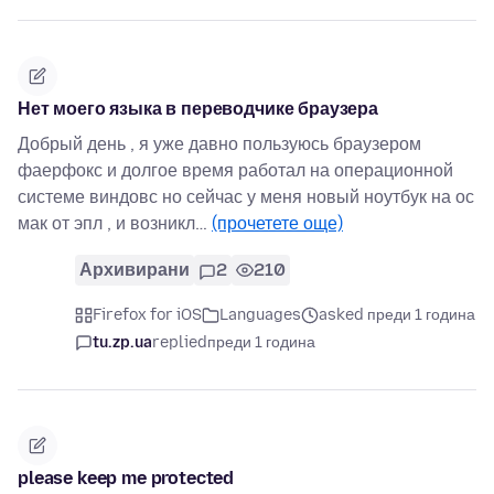
Нет моего языка в переводчике браузера
Добрый день , я уже давно пользуюсь браузером
фаерфокс и долгое время работал на операционной
системе виндовс но сейчас у меня новый ноутбук на ос
мак от эпл , и возникл…
(прочетете още)
Архивирани
2
210
Firefox for iOS
Languages
asked преди 1 година
tu.zp.ua
replied
преди 1 година
please keep me protected