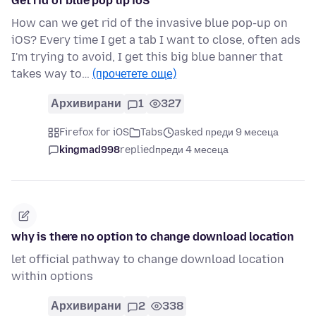
Get rid of blue pop up ioS
How can we get rid of the invasive blue pop-up on
iOS? Every time I get a tab I want to close, often ads
I'm trying to avoid, I get this big blue banner that
takes way to…
(прочетете още)
Архивирани
1
327
Firefox for iOS
Tabs
asked преди 9 месеца
kingmad998
replied
преди 4 месеца
why is there no option to change download location
let official pathway to change download location
within options
Архивирани
2
338