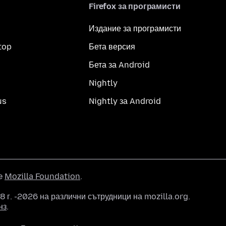
Firefox за програмисти
Издание за програмисти
top
Бета версия
Бета за Android
Nightly
us
Nightly за Android
he
Mozilla Foundation
.
 г. -2026 на различни сътрудници на mozilla.org.
нз
.