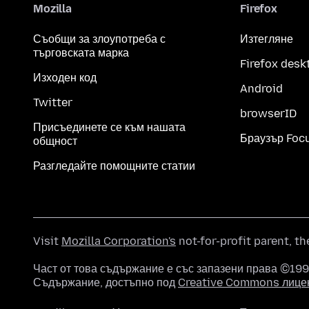
Mozilla
Firefox
Съобщи за злоупотреба с
Изтегляне
търговската марка
Firefox desk
Изходен код
Android
Twitter
browserID
Присъединете се към нашата
Браузър Foc
общност
Разгледайте помощните статии
Visit
Mozilla Corporation's
not-for-profit parent, t
Част от това съдържание е със запазени права ©1998
Съдържание, достъпно под
Creative Commons лице