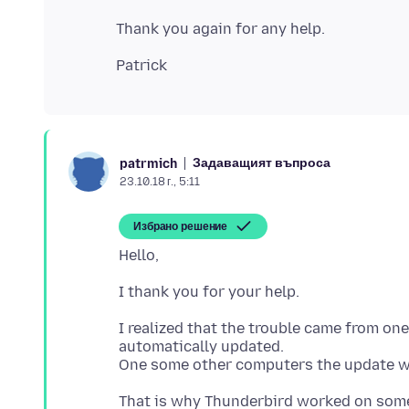
Задаващият въпроса
patrmich
23.10.18 г., 5:11
Избрано решение
I realized that the trouble came from o
automatically updated.