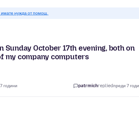
о имате нужда от помощ.
 Sunday October 17th evening, both on
of my company computers
7 години
patrmich
replied
преди 7 год