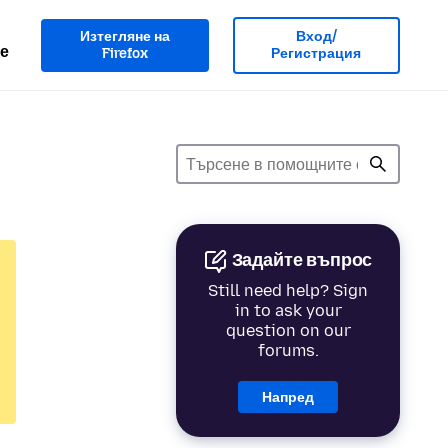
Изтегляне на
Вход/
е
Firefox
Регистрация
Задайте въпрос
Still need help? Sign
in to ask your
question on our
forums.
Напред