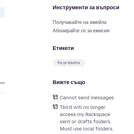
Инструменти за въпроси
Получавайте на имейла
Абонирайте се за емисия
Етикети
fix-problems
Вижте също
ини
Cannot send messages
Tbird will no longer
access my Rackspace
sent or drafts folders.
Must use local folders.