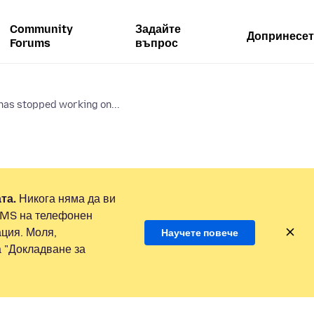
Community
Задайте
Допринесет
Forums
въпрос
has stopped working on...
та.
Никога няма да ви
SMS на телефонен
ция. Моля,
Научете повече
а "Докладване за