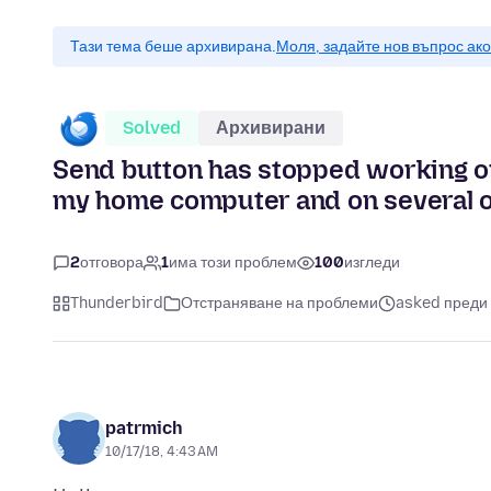
Тази тема беше архивирана.
Моля, задайте нов въпрос ак
Solved
Архивирани
Send button has stopped working on
my home computer and on several 
2
отговора
1
има този проблем
100
изгледи
Thunderbird
Отстраняване на проблеми
asked преди 
patrmich
10/17/18, 4:43 AM