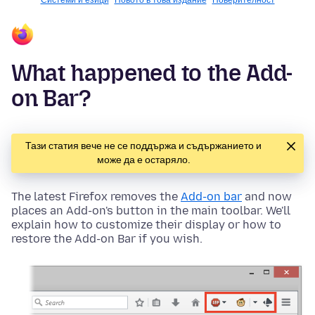
Системи и езици
Новото в това издание
Поверителност
What happened to the Add-
on Bar?
Тази статия вече не се поддържа и съдържанието и
може да е остаряло.
The latest Firefox removes the
Add-on bar
and now
places an Add-on's button in the main toolbar. We'll
explain how to customize their display or how to
restore the Add-on Bar if you wish.