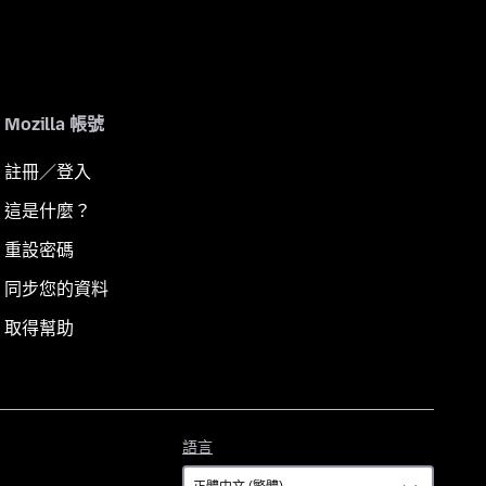
Mozilla 帳號
註冊／登入
這是什麼？
重設密碼
同步您的資料
取得幫助
語
語言
言