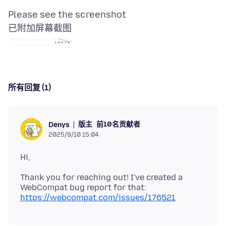
已附加屏幕截图
所有回复 (1)
版主
前10名贡献者
Denys
2025/9/10 15:04
Thank you for reaching out! I've created a
WebCompat bug report for that:
https://webcompat.com/issues/176521