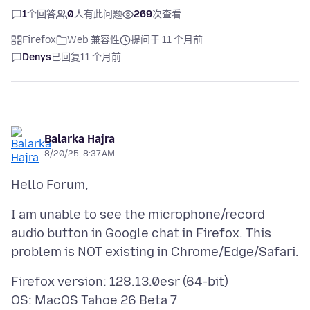
1
个回答
0
人有此问题
269
次查看
Firefox
Web 兼容性
提问于 11 个月前
Denys
已回复
11 个月前
Balarka Hajra
8/20/25, 8:37 AM
I am unable to see the microphone/record
audio button in Google chat in Firefox. This
Firefox version: 128.13.0esr (64-bit)