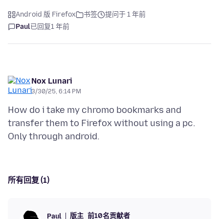
Android 版 Firefox
书签
提问于 1 年前
Paul
已回复
1 年前
Nox Lunari
3/30/25, 6:14 PM
How do i take my chromo bookmarks and
transfer them to Firefox without using a pc.
所有回复 (1)
版主
前10名贡献者
Paul