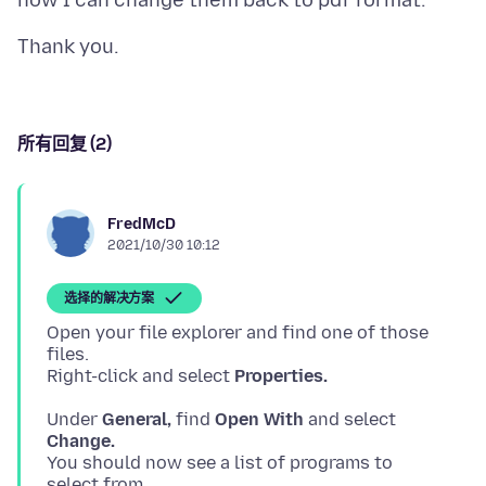
所有回复 (2)
FredMcD
2021/10/30 10:12
选择的解决方案
Open your file explorer and find one of those
files.
Right-click and select
Properties.
Under
General,
find
Open With
and select
Change.
You should now see a list of programs to