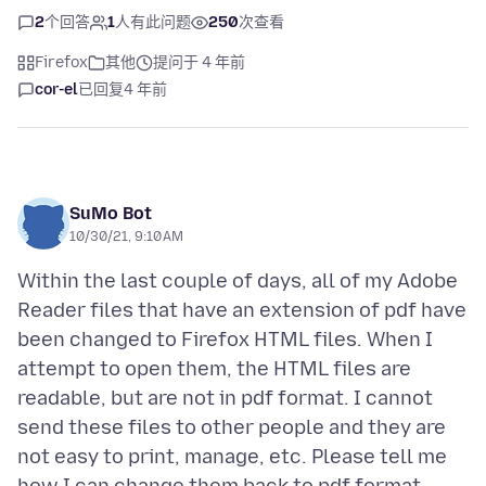
2
个回答
1
人有此问题
250
次查看
Firefox
其他
提问于 4 年前
cor-el
已回复
4 年前
SuMo Bot
10/30/21, 9:10 AM
Within the last couple of days, all of my Adobe
Reader files that have an extension of pdf have
been changed to Firefox HTML files. When I
attempt to open them, the HTML files are
readable, but are not in pdf format. I cannot
send these files to other people and they are
not easy to print, manage, etc. Please tell me