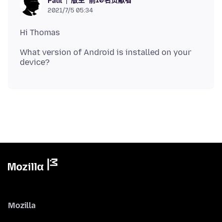
版主
前10名贡献者
Paul
2021/7/5 05:34
What version of Android is installed on your
Mozilla