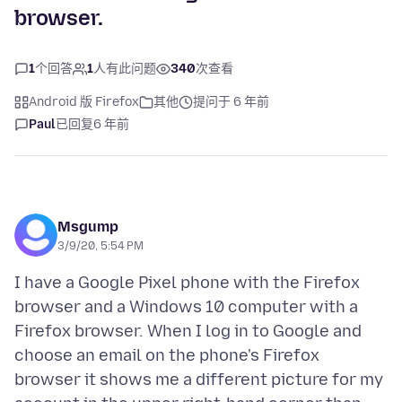
browser.
1
个回答
1
人有此问题
340
次查看
Android 版 Firefox
其他
提问于 6 年前
Paul
已回复
6 年前
Msgump
3/9/20, 5:54 PM
I have a Google Pixel phone with the Firefox
browser and a Windows 10 computer with a
Firefox browser. When I log in to Google and
choose an email on the phone's Firefox
browser it shows me a different picture for my