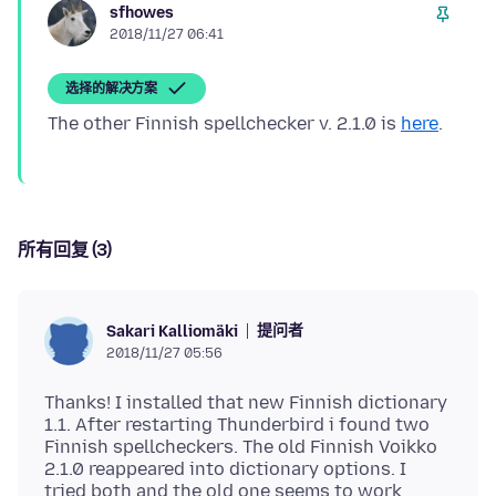
sfhowes
2018/11/27 06:41
选择的解决方案
The other Finnish spellchecker v. 2.1.0 is
here
所有回复 (3)
提问者
Sakari Kalliomäki
2018/11/27 05:56
Thanks! I installed that new Finnish dictionary
1.1. After restarting Thunderbird i found two
Finnish spellcheckers. The old Finnish Voikko
2.1.0 reappeared into dictionary options. I
tried both and the old one seems to work