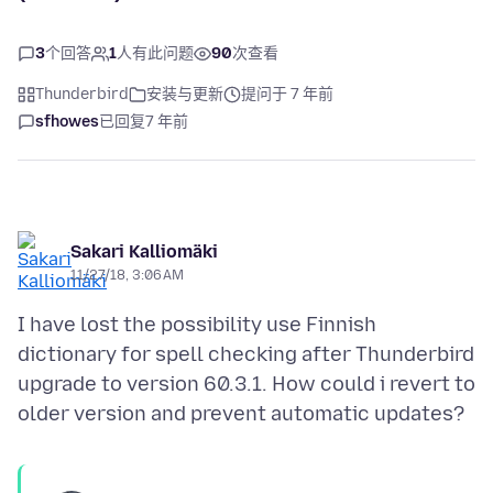
3
个回答
1
人有此问题
90
次查看
Thunderbird
安装与更新
提问于 7 年前
sfhowes
已回复
7 年前
Sakari Kalliomäki
11/27/18, 3:06 AM
I have lost the possibility use Finnish
dictionary for spell checking after Thunderbird
upgrade to version 60.3.1. How could i revert to