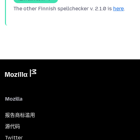
The other Finnish spellchecker v. 2.1.0 is
here
Mozilla
报告商标滥用
源代码
Twitter