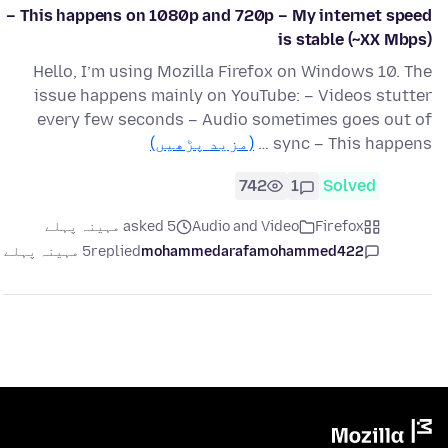
– This happens on 1080p and 720p – My internet speed
is stable (~XX Mbps)
Hello, I’m using Mozilla Firefox on Windows 10. The
issue happens mainly on YouTube: – Videos stutter
every few seconds – Audio sometimes goes out of
sync – This happens …
(مزید پڑھیں)
742
1
Solved
Firefox
Audio and Video
asked 5 مہینہ پہلے
mohammedarafamohammed422
replied
5 مہینہ پہلے