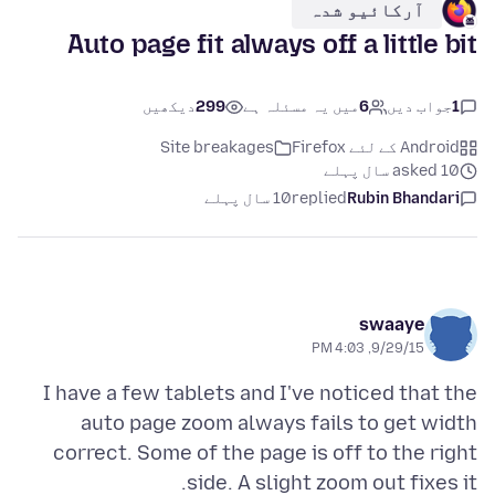
آرکائیو شدہ
Auto page fit always off a little bit
1
جواب دیں
6
میں یہ مسئلہ ہے
299
دیکھیں
Android کے لئے Firefox
Site breakages
asked 10 سال پہلے
Rubin Bhandari
replied
10 سال پہلے
swaaye
9/29/15, 4:03 PM
I have a few tablets and I've noticed that the
auto page zoom always fails to get width
correct. Some of the page is off to the right
side. A slight zoom out fixes it.