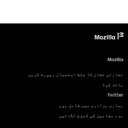
Mozilla
تجارتی نشان کا غلط استعمال رپورٹ کریں
ماخذ کوڈ
Twitter
ہماری برادری میں شامل ہوں
مدد مضامین کی کھوج لگائیں