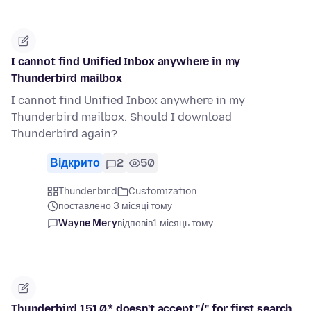
I cannot find Unified Inbox anywhere in my
Thunderbird mailbox
I cannot find Unified Inbox anywhere in my
Thunderbird mailbox. Should I download
Thunderbird again?
Відкрито
2
50
Thunderbird
Customization
поставлено 3 місяці тому
Wayne Mery
відповів
1 місяць тому
Thunderbird 151.0.* doesn't accept "/" for first search