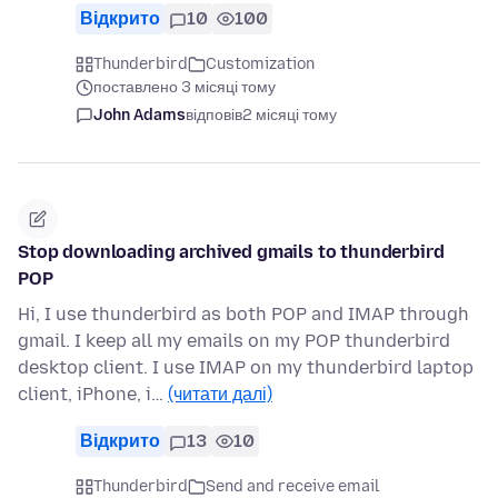
Відкрито
10
100
Thunderbird
Customization
поставлено 3 місяці тому
John Adams
відповів
2 місяці тому
Stop downloading archived gmails to thunderbird
POP
Hi, I use thunderbird as both POP and IMAP through
gmail. I keep all my emails on my POP thunderbird
desktop client. I use IMAP on my thunderbird laptop
client, iPhone, i…
(читати далі)
Відкрито
13
10
Thunderbird
Send and receive email