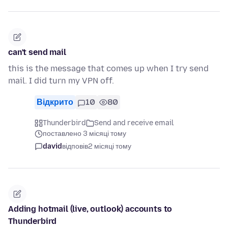
can't send mail
this is the message that comes up when I try send
mail. I did turn my VPN off.
Відкрито
10
80
Thunderbird
Send and receive email
поставлено 3 місяці тому
david
відповів
2 місяці тому
Adding hotmail (live, outlook) accounts to
Thunderbird