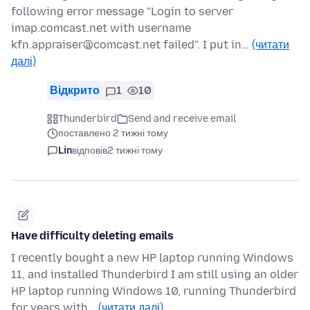
following error message "Login to server
imap.comcast.net with username
kfn.appraiser@comcast.net failed". I put in…
(читати
далі)
Відкрито
1
10
Thunderbird
Send and receive email
поставлено 2 тижні тому
Lin
відповів
2 тижні тому
Have difficulty deleting emails
I recently bought a new HP laptop running Windows
11, and installed Thunderbird I am still using an older
HP laptop running Windows 10, running Thunderbird
for years with…
(читати далі)