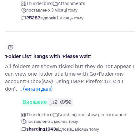
Thunderbird
Attachments
поставлено 3 місяці тому
25282
відповів
1 місяць тому
'Folder List' hangs with 'Please wait'.
All folders are shown ticked but they do not appear. I
can view one folder at a time with Go>Folder>my
account>Inbox(say). Using IMAP. Firefox 151.0.4 I
don't …
(читати далі)
Вирішено
2
50
Thunderbird
Crashing and slow performance
поставлено 1 місяць тому
sharding1943
відповів
1 місяць тому