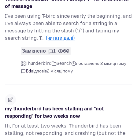
of message
I've been using T-bird since nearly the beginning, and
I've always been able to search for a string in a
message by hitting the slash ("/") and typing my
search string. T…
(читати далі)
Замкнено
1
60
Thunderbird
Search
поставлено 2 місяці тому
Ed
відповів
2 місяці тому
my thunderbird has been stalling and "not
responding" for two weeks now
Hi, For at least two weeks, Thunderbird has been
stalling, not responding, and crashing (but not the