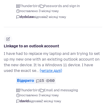
Thunderbird
Passwords and sign in
поставлено 3 місяці тому
dydxlaw
відповів
2 місяці тому
Linkage to an outlook account
I have had to replace my laptop and am trying to set
up my new one with an existing outlook account on
the new device. It is a Windows 11 device. I have
used the exact se…
(читати далі)
Відкрито
15
60
Thunderbird
Email and messaging
поставлено 3 місяці тому
david
відповів
2 місяці тому