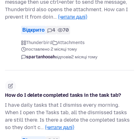
message then use ctrl+enter to send the message,
Thunderbird also opens the attachment. How can I
prevent it from doin…
(читати далі)
Відкрито
4
70
Thunderbird
Attachments
поставлено 2 місяці тому
spartanhooah
відповів
2 місяці тому
How do I delete completed tasks in the task tab?
I have daily tasks that I dismiss every morning.
When I open the Tasks tab, all the dismissed tasks
are still there. Is there a delete the completed tasks
so they don't c…
(читати далі)