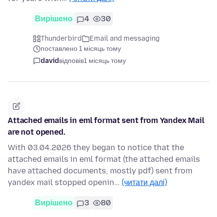
Вирішено
4
30
Thunderbird
Email and messaging
поставлено 1 місяць тому
david
відповів
1 місяць тому
Attached emails in eml format sent from Yandex Mail
are not opened.
With 03.04.2026 they began to notice that the
attached emails in eml format (the attached emails
have attached documents, mostly pdf) sent from
yandex mail stopped openin…
(читати далі)
Вирішено
3
80