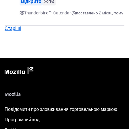
Відкрито
40
Thunderbird
Calendar
поставлено 2 місяці тому
Старіші
Mozilla
Повідомити про зловживання торговельною маркою
Програмний код