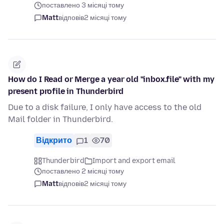
поставлено 3 місяці тому
Matt
відповів
2 місяці тому
How do I Read or Merge a year old "inbox.file" with my
present profile in Thunderbird
Due to a disk failure, I only have access to the old
Mail folder in Thunderbird.
Відкрито
1
70
Thunderbird
Import and export email
поставлено 2 місяці тому
Matt
відповів
2 місяці тому