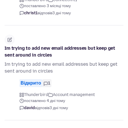
поставлено 3 місяці тому
christ1
відповів
3 дні тому
Im trying to add new email addresses but keep get
sent around in circles
Im trying to add new email addresses but keep get
sent around in circles
Відкрито
1
Thunderbird
Account management
поставлено 4 дні тому
david
відповів
3 дні тому