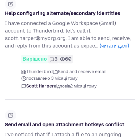
Help configuring alternate/secondary identities
I have connected a Google Workspace (Gmail)
account to Thunderbird, let's call it
scott.harper@myorg.org. I am able to send, receive,
and reply from this account as expec…
(читати далі)
Вирішено
3
60
Thunderbird
Send and receive email
поставлено 3 місяці тому
Scott Harper
відповів
2 місяці тому
Send email and open attachment hotkeys conflict
I've noticed that if I attach a file to an outgoing