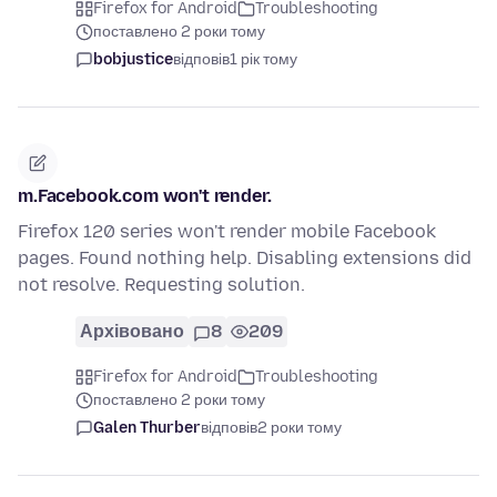
Firefox for Android
Troubleshooting
поставлено 2 роки тому
bobjustice
відповів
1 рік тому
m.Facebook.com won't render.
Firefox 120 series won't render mobile Facebook
pages. Found nothing help. Disabling extensions did
not resolve. Requesting solution.
Архівовано
8
209
Firefox for Android
Troubleshooting
поставлено 2 роки тому
Galen Thurber
відповів
2 роки тому