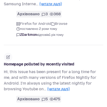
Samsung Interne…
(читати далі)
Архівовано
3
368
Firefox for Android
Browse
поставлено 2 роки тому
ZDarkmon
відповів
1 рік тому
Homepage polluted by recently visited
Hi, this issue has been present for a long time for
me, and with many versions of Firefox Nightly for
Android. I'm always using the latest nightly for
browsing Youtube on…
(читати далі)
Архівовано
5
475