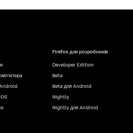
Firefox для розробників
я
Developer Edition
комп'ютера
Beta
 Android
Beta для Android
iOS
Nightly
us
Nightly для Android