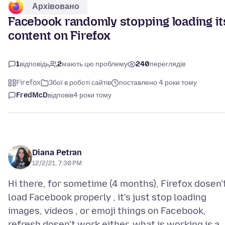
Архівовано
Facebook randomly stopping loading it
content on Firefox
1
відповідь
2
мають цю проблему
240
переглядів
Firefox
Збої в роботі сайтів
поставлено 4 роки тому
FredMcD
відповів
4 роки тому
Diana Petran
12/2/21, 7:30 PM
Hi there, for sometime (4 months), Firefox dosen'
load Facebook properly , it's just stop loading
images, videos , or emoji things on Facebook,
refresh dosen't work either, what is working is a