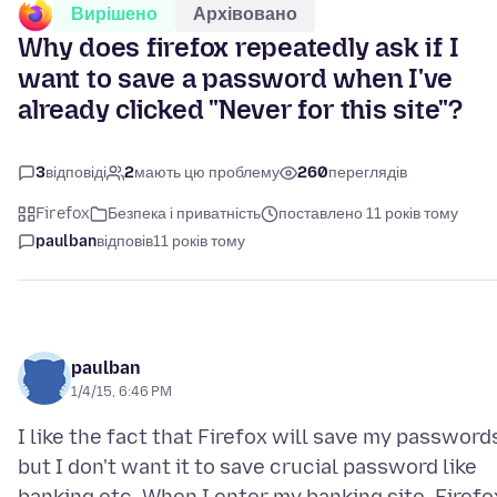
Вирішено
Архівовано
Why does firefox repeatedly ask if I
want to save a password when I've
already clicked "Never for this site"?
3
відповіді
2
мають цю проблему
260
переглядів
Firefox
Безпека і приватність
поставлено 11 років тому
paulban
відповів
11 років тому
paulban
1/4/15, 6:46 PM
I like the fact that Firefox will save my password
but I don't want it to save crucial password like