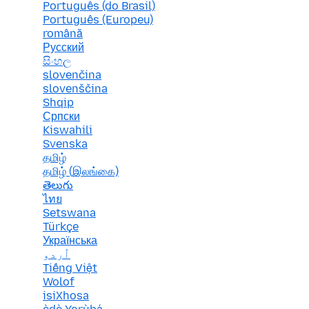
Português (do Brasil)
Português (Europeu)
română
Русский
සිංහල
slovenčina
slovenščina
Shqip
Српски
Kiswahili
Svenska
தமிழ்
தமிழ் (இலங்கை)
తెలుగు
ไทย
Setswana
Türkçe
Українська
اُردو
Tiếng Việt
Wolof
isiXhosa