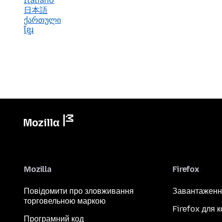
Italiano
日本語
ქართული
ខ្មែរ
Mozilla
Firefox
Повідомити про зловживання
Завантаженн
торговельною маркою
Firefox для 
Програмний код