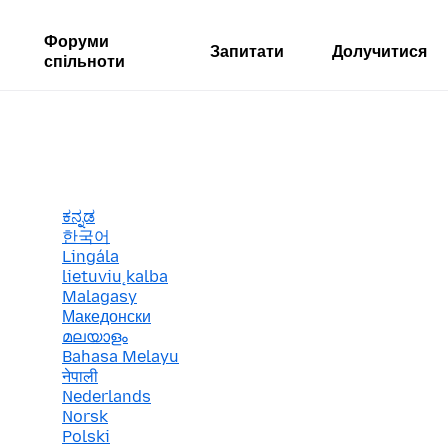
Форуми
Запитати
Долучитися
спільноти
ಕನ್ನಡ
한국어
Lingála
lietuvių kalba
Malagasy
Македонски
മലയാളം
Bahasa Melayu
नेपाली
Nederlands
Norsk
Polski