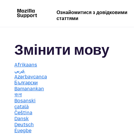
Ознайомитися з довідковими
статтями
Змінити мову
Afrikaans
عربي
Azərbaycanca
Български
Bamanankan
বাংলা
Bosanski
català
Čeština
Dansk
Deutsch
Èʋegbe