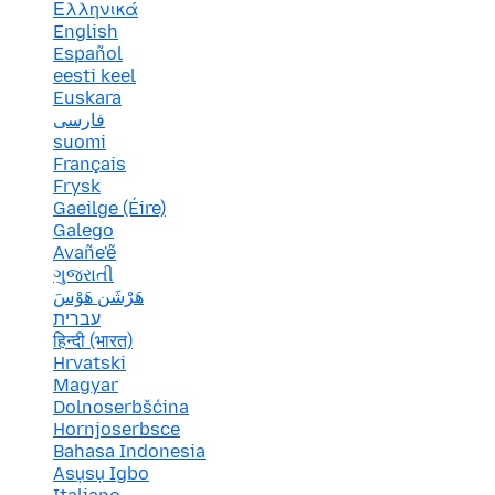
Ελληνικά
English
Español
eesti keel
Euskara
فارسی
suomi
Français
Frysk
Gaeilge (Éire)
Galego
Avañe'ẽ
ગુજરાતી
هَرْشَن هَوْسَ
עברית
हिन्दी (भारत)
Hrvatski
Magyar
Dolnoserbšćina
Hornjoserbsce
Bahasa Indonesia
Asụsụ Igbo