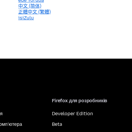
èdè Yorùbá
中文 (简体)
正體中文 (繁體)
isiZulu
Firefox для розробників
я
Developer Edition
комп'ютера
Beta