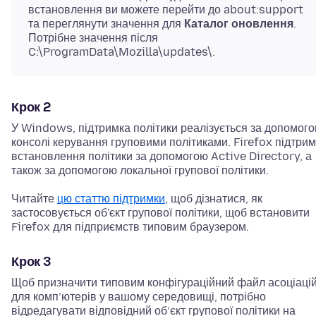
встановлення ви можете перейти до about:support
та переглянути значення для
Каталог оновлення
.
Потрібне значення після
C:\ProgramData\Mozilla\updates\.
Крок 2
У Windows, підтримка політики реалізується за допомог
консолі керування груповими політиками. Firefox підтри
встановлення політики за допомогою Active Directory, а
також за допомогою локальної групової політики.
Читайте
цю статтю підтримки
, щоб дізнатися, як
застосовується об'єкт групової політики, щоб встановити
Firefox для підприємств типовим браузером.
Крок 3
Щоб призначити типовим конфігураційний файл асоціаці
для комп’ютерів у вашому середовищі, потрібно
відредагувати відповідний об’єкт групової політики на