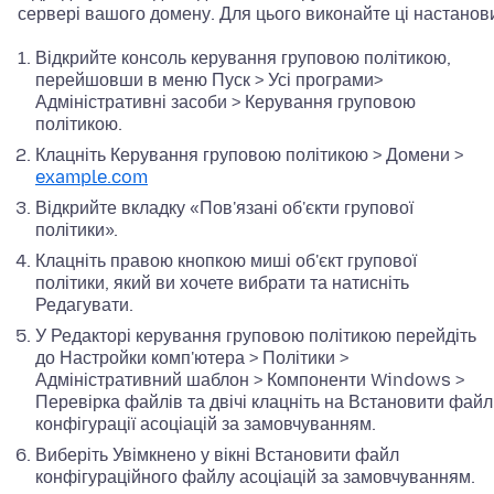
сервері вашого домену. Для цього виконайте ці настанов
Відкрийте консоль керування груповою політикою,
перейшовши в меню Пуск > Усі програми>
Адміністративні засоби > Керування груповою
політикою.
Клацніть Керування груповою політикою > Домени >
example.com
Відкрийте вкладку «Пов'язані об'єкти групової
політики».
Клацніть правою кнопкою миші об'єкт групової
політики, який ви хочете вибрати та натисніть
Редагувати.
У Редакторі керування груповою політикою перейдіть
до Настройки комп'ютера > Політики >
Адміністративний шаблон > Компоненти Windows >
Перевірка файлів та двічі клацніть на Встановити файл
конфігурації асоціацій за замовчуванням.
Виберіть Увімкнено у вікні Встановити файл
конфігураційного файлу асоціацій за замовчуванням.