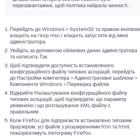
перезавантажені, щоб політика набрала чинності.
Перейдіть до Windows > System32 та правою кнопкою
клацніть на rsop.msc і клацніть запустити від імені
адміністратора.
Увійдіть за допомогою облікових даних адміністратора
та натисніть Так.
Щоб підтвердити доступність встановленого
конфігураційного файлу типових асоціацій, перейдіть
до Настройки комп'ютера > Адміністративні шаблони >
Компоненти Windows > Перевірка файлів.
Відкрийте Налаштування конфігураційного файлу
типових асоціацій, щоб підтвердити, що параметр
увімкнено і що розташування XML-файлу є
правильним.
Коли Firefox для підприємств встановлено типовим
браузером, усі файли з розширеннями htm та html
показуватимуть піктограму Firefox.