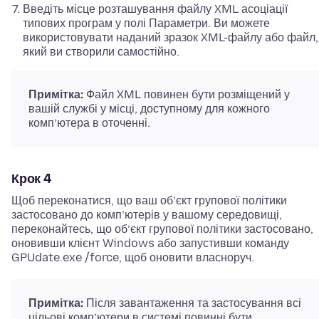
Введіть місце розташування файлу XML асоціації
типових програм у полі Параметри. Ви можете
використовувати наданий зразок XML-файлу або файл,
який ви створили самостійно.
Примітка:
Файл XML повинен бути розміщений у
вашій службі у місці, доступному для кожного
комп’ютера в оточенні.
Крок 4
Щоб переконатися, що ваш об’єкт групової політики
застосовано до комп’ютерів у вашому середовищі,
переконайтесь, що об’єкт групової політики застосовано,
оновивши клієнт Windows або запустивши команду
GPUdate.exe /force, щоб оновити власноруч.
Примітка:
Після завантаження та застосування всі
цільові комп’ютери в системі повинні бути