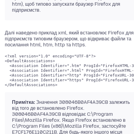
htm), щоб типово запускати браузер Firefox для
підприємств.
Далі наведено приклад xml, який встановлює Firefox для
підприємств типовим браузером, що відкриває файли та
посилання html, htm, http та https.
<?xml version="1.0" encoding="UTF-8"?>

<DefaultAssociations>

  <Association Identifier=".htm" ProgId="FirefoxHTML-3
  <Association Identifier=".html" ProgId="FirefoxHTML-
  <Association Identifier="http" ProgId="FirefoxURL-30
  <Association Identifier="https" ProgId="FirefoxURL-3
</DefaultAssociations>

Примітка:
Значення 308046B0AF4A39CB залежить
від того де встановлено Firefox.
308046B0AF4A39CB відповідає C:\Program
Files\Mozilla Firefox. Якщо Firefox встановлено в
C:\Program Files (x86)\Mozilla Firefox, застосуйте
E7CF176E110C211B. Для будь-якого іншого місця