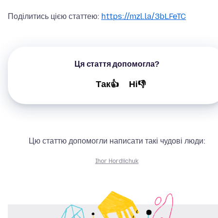
Поділитись цією статтею:
https://mzl.la/3bLFeTC
Ця стаття допомогла?
Так👍
Ні👎
Цю статтю допомогли написати такі чудові люди:
Ihor Hordiichuk