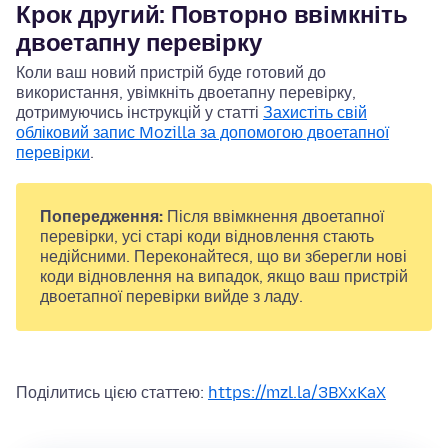
Крок другий: Повторно ввімкніть
двоетапну перевірку
Коли ваш новий пристрій буде готовий до
використання, увімкніть двоетапну перевірку,
дотримуючись інструкцій у статті
Захистіть свій
обліковий запис Mozilla за допомогою двоетапної
перевірки
.
Попередження:
Після ввімкнення двоетапної
перевірки, усі старі коди відновлення стають
недійсними. Переконайтеся, що ви зберегли нові
коди відновлення на випадок, якщо ваш пристрій
двоетапної перевірки вийде з ладу.
Поділитись цією статтею:
https://mzl.la/3BXxKaX