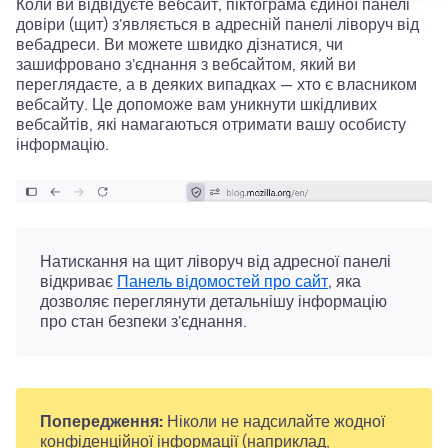
Коли ви відвідуєте вебсайт,
піктограма єдиної панелі
довіри (щит)
з'являється в адресній панелі ліворуч від
вебадреси. Ви можете швидко дізнатися, чи
зашифровано з'єднання з вебсайтом, який ви
переглядаєте, а в деяких випадках — хто є власником
вебсайту. Це допоможе вам уникнути шкідливих
вебсайтів, які намагаються отримати вашу особисту
інформацію.
Натискання на
щит
ліворуч від адресної панелі
відкриває
Панель відомостей про сайт
, яка
дозволяє переглянути детальнішу інформацію
про стан безпеки з'єднання.
Попередження:
Ніколи не надсилайте жодної
конфіденційної інформації (наприклад,