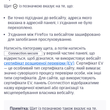
Щит
із позначкою вказує на те, що:
Ви точно під'єднані до вебсайту, адреса якого
вказана в адресній панелі, і з'єднання не було
перехоплено.
З'єднання між Firefox та вебсайтом зашифровано
для запобігання прослуховуванню.
Натисніть піктограму щита, а потім натисніть
у верхній частині панелі, що
Connection secure
відкриється, щоб дізнатися, чи використовує вебсайт
сертифікат розширеної перевірки (EV)
. Сертифікат EV
— це особливий тип сертифіката сайту, який вимагає
значно суворішого процесу перевірки особи, ніж інші
типи сертифікатів. Для сайтів, що використовують
сертифікати EV, панель
Connection
відображатиме
назву юридичної компанії або організації та
місцеперебування власника вебсайту.
Примітка:
Щит із позначкою також вказує на те,