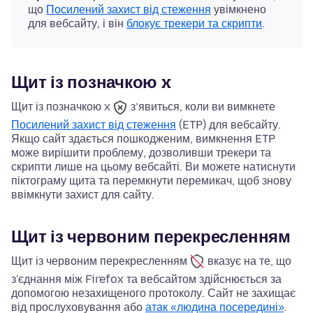
що
Посилений захист від стеження
увімкнено
для вебсайту, і він
блокує трекери та скрипти
.
Щит із позначкою x
Щит із позначкою x
з’явиться, коли ви вимкнете
Посилений захист від стеження
(ETP) для вебсайту.
Якщо сайт здається пошкодженим, вимкнення ETP
може вирішити проблему, дозволивши трекери та
скрипти лише на цьому вебсайті. Ви можете натиснути
піктограму щита та перемкнути перемикач, щоб знову
ввімкнути захист для сайту.
Щит із червоним перекресленням
Щит із червоним перекресленням
вказує на те, що
з'єднання між Firefox та вебсайтом здійснюється за
допомогою незахищеного протоколу. Сайт не захищає
від прослуховування або
атак «людина посередині»
.