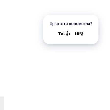
Ця стаття допомогла?
Так👍
Ні👎