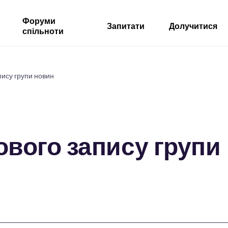
Форуми
Запитати
Долучитися
спільноти
пису групи новин
ового запису групи