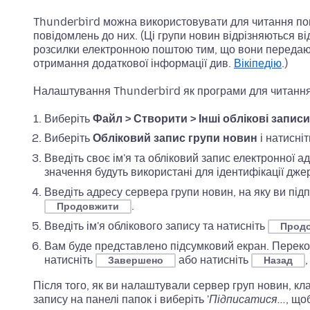
Thunderbird можна використовувати для читання пов
повідомлень до них. (Ці групи новин відрізняються ві
розсилки електронною поштою тим, що вони передаю
отримання додаткової інформації див.
Вікіпедію
.)
Налаштування Thunderbird як програми для читання
Виберіть
Файл > Створити > Інші облікові записи.
Виберіть
Обліковий запис групи новин
і натисні
Введіть своє ім'я та обліковий запис електронної а
значення будуть використані для ідентифікації дж
Введіть адресу сервера групи новин, на яку ви під
.
Продовжити
Введіть ім'я облікового запису та натисніть
Прод
Вам буде представлено підсумковий екран. Перекон
натисніть
або натисніть
Завершено
Назад
Після того, як ви налаштували сервер груп новин, кл
запису на панелі папок і виберіть '
Підписатися...
, що