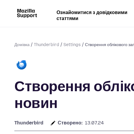
Ознайомитися з довідковими
статтями
Домівка
Thunderbird
Settings
Створення облікового за
Створення облік
новин
Thunderbird
Створено:
13.07.24