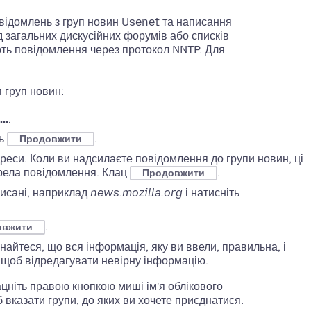
ідомлень з груп новин Usenet та написання
д загальних дискусійних форумів або списків
ть повідомлення через протокол NNTP. Для
 груп новин:
..
.
ть
.
Продовжити
дреси. Коли ви надсилаєте повідомлення до групи новин, ці
ерела повідомлення. Клац
.
Продовжити
писані, наприклад
news.mozilla.org
і натисніть
.
овжити
айтеся, що вся інформація, яку ви ввели, правильна, і
, щоб відредагувати невірну інформацію.
ацніть правою кнопкою миші ім'я облікового
б вказати групи, до яких ви хочете приєднатися.