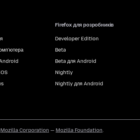
Firefox для розробників
я
Developer Edition
комп'ютера
Beta
 Android
Beta для Android
iOS
Nightly
us
Nightly для Android
ї
Mozilla Corporation
—
Mozilla Foundation
.