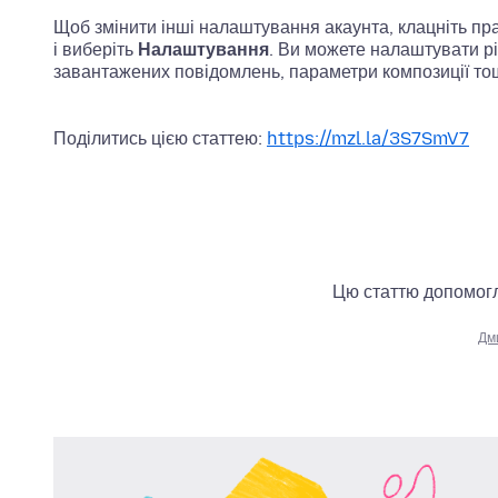
Щоб змінити інші налаштування акаунта, клацніть пр
і виберіть
Налаштування
. Ви можете налаштувати різн
завантажених повідомлень, параметри композиції то
Поділитись цією статтею:
https://mzl.la/3S7SmV7
Цю статтю допомогл
Дм