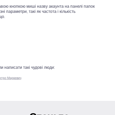
авою кнопкою миші назву акаунта на панелі папок
і параметри, такі як частота і кількість
що.
и написати такі чудові люди:
итро Маркевич