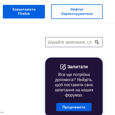
Завантажити
Увійти/
Firefox
Зареєструватися
Запитати
Все ще потрібна
допомога? Увійдіть,
щоб поставити своє
запитання на наших
форумах.
Продовжити