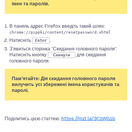
імен та паролів.
В панель адрес Firefox введіть такий шлях:
chrome://pippki/content/resetpassword.xhtml
Натисніть
.
Enter
З'явиться сторінка "Скидання головного пароля".
Натисніть кнопку
для скидання
Скинути
головного пароля.
Памʼятайте: Дія скидання головного пароля
вилучить усі збережені імена користувачів та
паролі.
Поділитись цією статтею:
https://mzl.la/3C1WG1b