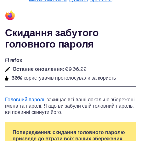
Інші системи та мови
Що нового
Приватність
Скидання забутого
головного пароля
Firefox
Останнє оновлення:
09.06.22
50%
користувачів проголосували за користь
Головний пароль
захищає всі ваші локально збережені
імена та паролі. Якщо ви забули свій головний пароль,
ви повинні скинути його.
Попередження: скидання головного паролю
призведе до втрати всіх ваших збережених