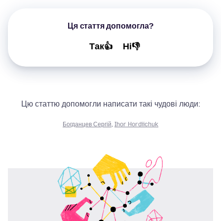
Ця стаття допомогла?
Так👍
Ні👎
Цю статтю допомогли написати такі чудові люди:
Богданцев Сергій
,
Ihor Hordiichuk