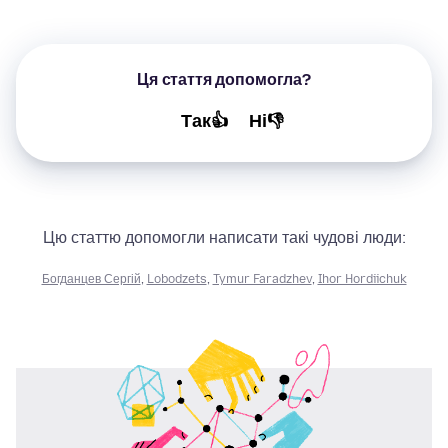
Ця стаття допомогла?
Так👍
Ні👎
Цю статтю допомогли написати такі чудові люди:
Богданцев Сергій
,
Lobodzets
,
Tymur Faradzhev
,
Ihor Hordiichuk