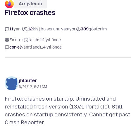
Arşivlendi
Firefox crashes
11
yanıt
12
kişi bu sorunu yaşıyor
389
gösterim
Firefox
tarih: 14 yıl önce
cor-el
yanıtlandı
14 yıl önce
jhlaufer
6/21/12, 8:31 AM
Firefox crashes on startup. Uninstalled and
reinstalled fresh version (13.01 Portable). Still
crashes on startup consistently. Cannot get past