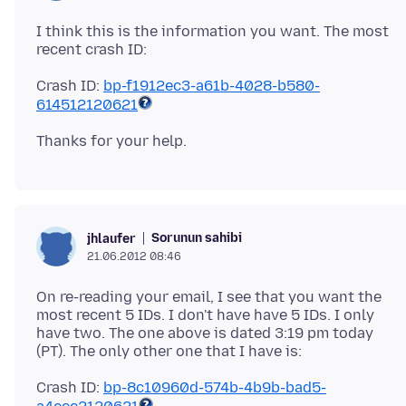
I think this is the information you want. The most
Crash ID:
bp-f1912ec3-a61b-4028-b580-
614512120621
Sorunun sahibi
jhlaufer
21.06.2012 08:46
On re-reading your email, I see that you want the
most recent 5 IDs. I don't have have 5 IDs. I only
have two. The one above is dated 3:19 pm today
Crash ID:
bp-8c10960d-574b-4b9b-bad5-