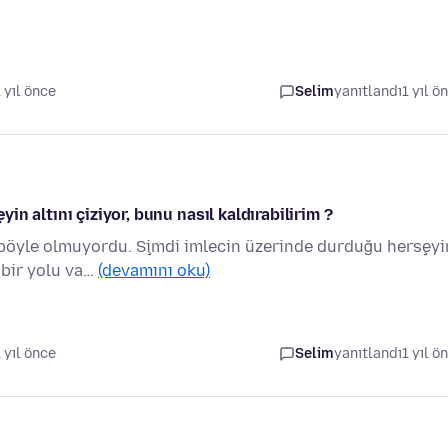
1 yıl önce
Selim
yanıtlandı
1 yıl ö
n altını çiziyor, bunu nasıl kaldırabilirim ?
 böyle olmuyordu. Şimdi imlecin üzerinde durduğu herşeyi
 bir yolu va…
(devamını oku)
1 yıl önce
Selim
yanıtlandı
1 yıl ö