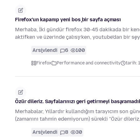
Firefox'un kapanıp yeni boş bir sayfa açması
Merhaba, İki gündür firefox 30-45 dakikada bir ken
aktifken ve üzerinde çalışırken, youtube'dan bir şe
Arşivlendi
6
100
Firefox
Performance and connectivity
tarih: 
Özür dileriz. Sayfalarınızı geri getirmeyi başaramadı
Merhabalar, Yıllardır kullandığım tarayıcım son günc
(zamanını tahmin edemiyorum) sürekli "Özür dileriz
Arşivlendi
8
30