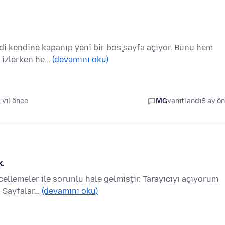
di kendine kapanıp yeni bir boş sayfa açıyor. Bunu hem
y izlerken he…
(devamını oku)
1 yıl önce
MG
yanıtlandı
8 ay ö
k.
ellemeler ile sorunlu hale gelmiştir. Tarayıcıyı açıyorum
. Sayfalar…
(devamını oku)