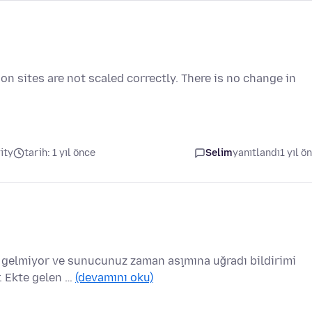
n sites are not scaled correctly. There is no change in
ity
tarih: 1 yıl önce
Selim
yanıtlandı
1 yıl ö
r gelmiyor ve sunucunuz zaman aşımına uğradı bildirimi
r. Ekte gelen …
(devamını oku)