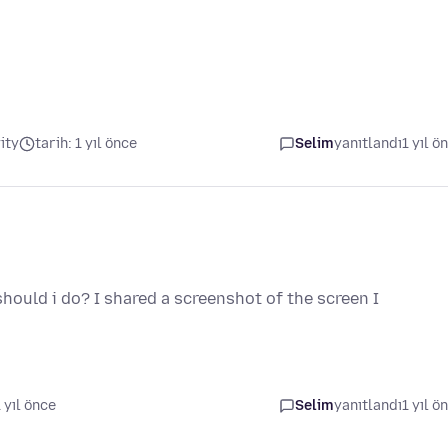
ity
tarih: 1 yıl önce
Selim
yanıtlandı
1 yıl ö
hould i do? I shared a screenshot of the screen I
1 yıl önce
Selim
yanıtlandı
1 yıl ö