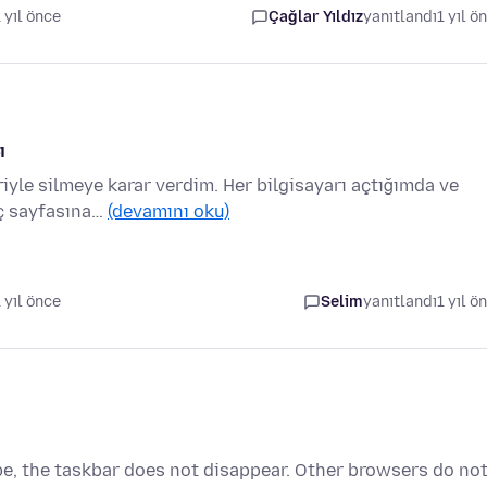
1 yıl önce
Çağlar Yıldız
yanıtlandı
1 yıl ö
ı
riyle silmeye karar verdim. Her bilgisayarı açtığımda ve
ıç sayfasına…
(devamını oku)
1 yıl önce
Selim
yanıtlandı
1 yıl ö
be, the taskbar does not disappear. Other browsers do no