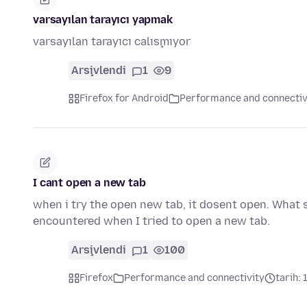
varsayılan tarayıcı yapmak
varsayılan tarayıcı calışmıyor
Arşivlendi
1
9
Firefox for Android
Performance and connectiv
I cant open a new tab
when i try the open new tab, it dosent open. What s
encountered when I tried to open a new tab.
Arşivlendi
1
100
Firefox
Performance and connectivity
tarih: 