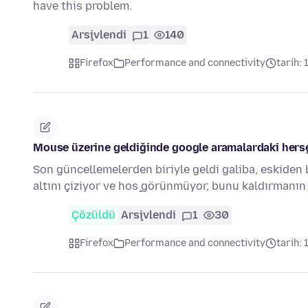
have this problem.
Arşivlendi
1
140
Firefox
Performance and connectivity
tarih: 
Mouse üzerine geldiğinde google aramalardaki herşeyi
Son güncellemelerden biriyle geldi galiba, eskiden
altını çiziyor ve hoş görünmüyor, bunu kaldırmanın
Çözüldü
Arşivlendi
1
30
Firefox
Performance and connectivity
tarih: 