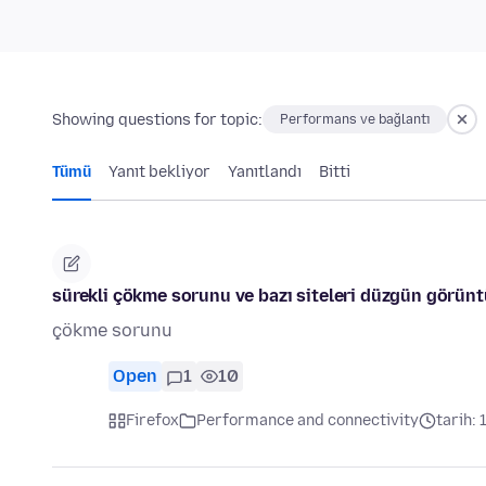
Showing questions for topic:
Performans ve bağlantı
Tümü
Yanıt bekliyor
Yanıtlandı
Bitti
sürekli çökme sorunu ve bazı siteleri düzgün görü
çökme sorunu
Open
1
10
Firefox
Performance and connectivity
tarih: 