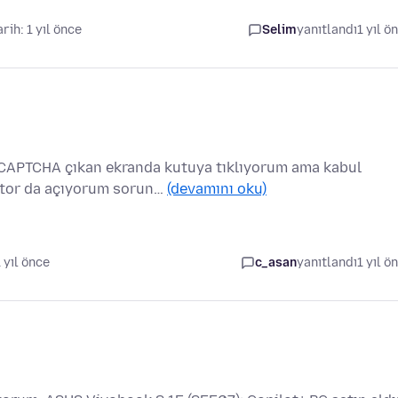
arih: 1 yıl önce
Selim
yanıtlandı
1 yıl ö
CAPTCHA çıkan ekranda kutuya tıklıyorum ama kabul
k tor da açıyorum sorun…
(devamını oku)
1 yıl önce
c_asan
yanıtlandı
1 yıl ö