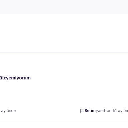
ntüleyemiyorum
1 ay önce
Selim
yanıtlandı
1 ay ö