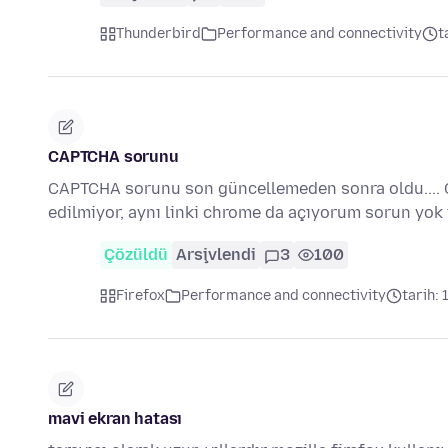
Thunderbird
Performance and connectivity
t
CAPTCHA sorunu
CAPTCHA sorunu son güncellemeden sonra oldu.... 
edilmiyor, aynı linki chrome da açıyorum sorun yo
Çözüldü
Arşivlendi
3
100
Firefox
Performance and connectivity
tarih: 
mavi ekran hatası