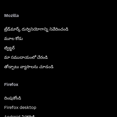
Mozilla
ట్రేడ్‌మార్క్ దుర్వినియోగాన్ని నివేదించండి
మూల కోడు
ట్విట్టర్
మా సముదాయంలో చేరండి
తోడ్పాటు వ్యాసాలను చూడండి
Firefox
దింపుకోండి
Firefox desktop
Android విహారిణి