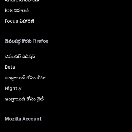
iOS విహారిణి
Focus విహారిణి
డెవలపర్ల కొరకు Firefox
డెవలపర్ ఎడిషన్
Beta
ఆండ్రాయిడ్ కోసం బీటా
Nightly
ఆండ్రాయిడ్ కోసం నైట్లీ
Mozilla Account