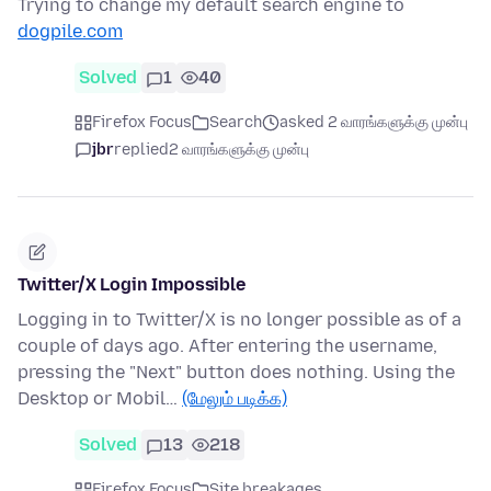
Trying to change my default search engine to
dogpile.com
Solved
1
40
Firefox Focus
Search
asked 2 வாரங்களுக்கு முன்பு
jbr
replied
2 வாரங்களுக்கு முன்பு
Twitter/X Login Impossible
Logging in to Twitter/X is no longer possible as of a
couple of days ago. After entering the username,
pressing the "Next" button does nothing. Using the
Desktop or Mobil…
(மேலும் படிக்க)
Solved
13
218
Firefox Focus
Site breakages